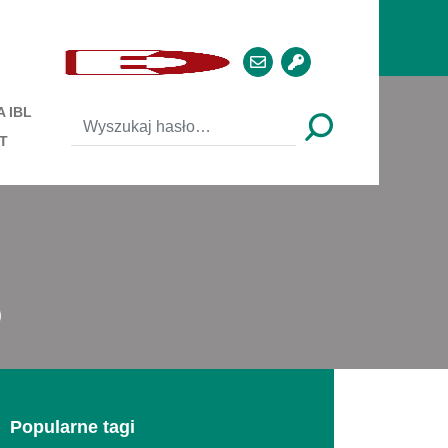
 IBL
T
o
Popularne tagi