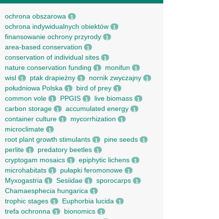
ochrona obszarowa
1
ochrona indywidualnych obiektów
1
finansowanie ochrony przyrody
1
area-based conservation
1
conservation of individual sites
1
nature conservation funding
monifun
1
1
wisl
ptak drapieżny
nornik zwyczajny
1
1
1
południowa Polska
bird of prey
1
1
common vole
PPGIS
live biomass
1
1
1
carbon storage
accumulated energy
1
1
container culture
mycorrhization
1
1
microclimate
1
root рlant growth stimulants
pine seeds
1
1
perlite
predatory beetles
1
1
cryptogam mosaics
epiphytic lichens
1
1
microhabitats
pułapki feromonowe
1
1
Myxogastria
Sesiidae
sporocarps
1
1
1
Chamaesphecia hungarica
1
trophic stages
Euphorbia lucida
1
1
trefa ochronna
bionomics
1
1