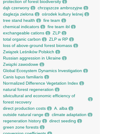
protection of forest biodiversity
1
dąb czerwony
chrząszcze ambrozyjne
1
1
daglezja zielona
ośrodek kultury leśnej
1
1
tree stand health
fire team
1
1
chemical indicators
fire team ibl
1
1
exchangeable cations
ZLP
1
1
total organic carbon
ZLP w RP
1
1
loss of above-ground forest biomass
1
Związek Leśników Polskich
1
Russian aggression in Ukraine
1
Związki zawodowe
1
Global Ecosystem Dynamics Investigation
1
Canis lupus familiaris
1
Normalized Difference Vegetation Index
1
natural forest regeneration
1
silvicultural and economic efficiency of
1
forest recovery
direct production costs
A. alba
1
1
outside natural range
climate adaptation
1
1
regeneration history
direct seeding
1
1
green zone forests
1
conversion coefficients