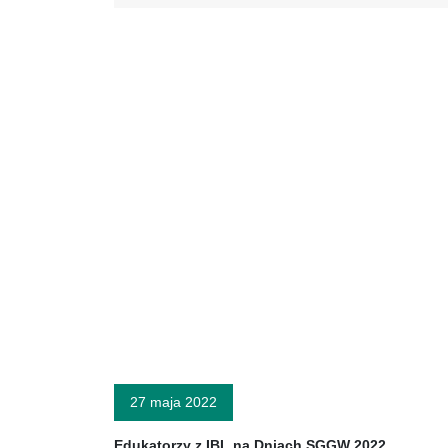
27 maja 2022
Edukatorzy z IBL na Dniach SGGW 2022