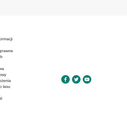
formacji
 prawne
ch
wa
powy
ożenia
o lasu
AI