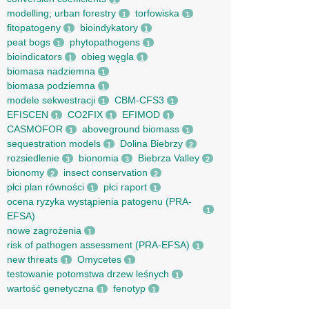
1
modelling; urban forestry
torfowiska
1
1
fitopatogeny
bioindykatory
1
1
peat bogs
phytopathogens
1
1
bioindicators
obieg węgla
1
1
biomasa nadziemna
1
biomasa podziemna
1
modele sekwestracji
CBM-CFS3
1
1
EFISCEN
CO2FIX
EFIMOD
1
1
1
CASMOFOR
aboveground biomass
1
1
sequestration models
Dolina Biebrzy
1
2
rozsiedlenie
bionomia
Biebrza Valley
3
3
2
bionomy
insect conservation
2
2
płci plan równości
płci raport
1
1
ocena ryzyka wystąpienia patogenu (PRA-
1
EFSA)
nowe zagrożenia
1
risk of pathogen assessment (PRA-EFSA)
1
new threats
Omycetes
1
1
testowanie potomstwa drzew leśnych
1
wartość genetyczna
fenotyp
1
1