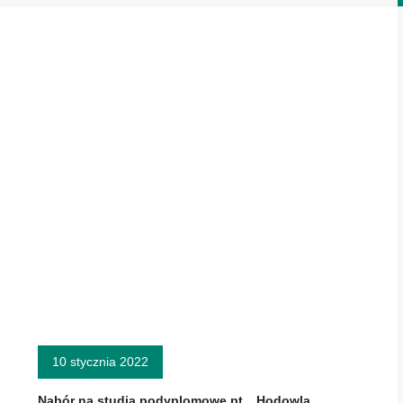
10 stycznia 2022
Nabór na studia podyplomowe pt. „Hodowla