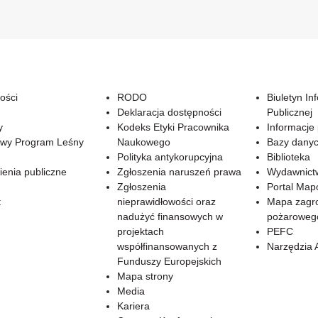
ości
RODO
Biuletyn In
Deklaracja dostępności
Publicznej
y
Kodeks Etyki Pracownika
Informacje
wy Program Leśny
Naukowego
Bazy dany
Polityka antykorupcyjna
Biblioteka
enia publiczne
Zgłoszenia naruszeń prawa
Wydawnict
Zgłoszenia
Portal Ma
t
nieprawidłowości oraz
Mapa zagr
nadużyć finansowych w
pożaroweg
projektach
PEFC
współfinansowanych z
Narzędzia 
Funduszy Europejskich
Mapa strony
Media
Kariera