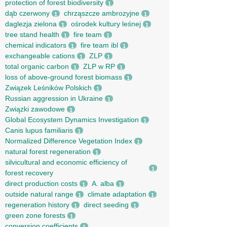
protection of forest biodiversity
1
dąb czerwony
chrząszcze ambrozyjne
1
1
daglezja zielona
ośrodek kultury leśnej
1
1
tree stand health
fire team
1
1
chemical indicators
fire team ibl
1
1
exchangeable cations
ZLP
1
1
total organic carbon
ZLP w RP
1
1
loss of above-ground forest biomass
1
Związek Leśników Polskich
1
Russian aggression in Ukraine
1
Związki zawodowe
1
Global Ecosystem Dynamics Investigation
1
Canis lupus familiaris
1
Normalized Difference Vegetation Index
1
natural forest regeneration
1
silvicultural and economic efficiency of
1
forest recovery
direct production costs
A. alba
1
1
outside natural range
climate adaptation
1
1
regeneration history
direct seeding
1
1
green zone forests
1
conversion coefficients