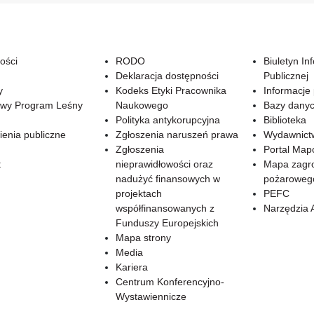
ości
RODO
Biuletyn In
Deklaracja dostępności
Publicznej
y
Kodeks Etyki Pracownika
Informacje
wy Program Leśny
Naukowego
Bazy dany
Polityka antykorupcyjna
Biblioteka
enia publiczne
Zgłoszenia naruszeń prawa
Wydawnict
Zgłoszenia
Portal Ma
t
nieprawidłowości oraz
Mapa zagr
nadużyć finansowych w
pożaroweg
projektach
PEFC
współfinansowanych z
Narzędzia 
Funduszy Europejskich
Mapa strony
Media
Kariera
Centrum Konferencyjno-
Wystawiennicze