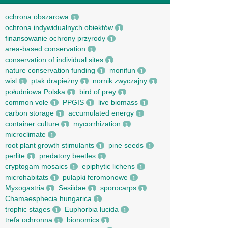
ochrona obszarowa
1
ochrona indywidualnych obiektów
1
finansowanie ochrony przyrody
1
area-based conservation
1
conservation of individual sites
1
nature conservation funding
monifun
1
1
wisl
ptak drapieżny
nornik zwyczajny
1
1
1
południowa Polska
bird of prey
1
1
common vole
PPGIS
live biomass
1
1
1
carbon storage
accumulated energy
1
1
container culture
mycorrhization
1
1
microclimate
1
root рlant growth stimulants
pine seeds
1
1
perlite
predatory beetles
1
1
cryptogam mosaics
epiphytic lichens
1
1
microhabitats
pułapki feromonowe
1
1
Myxogastria
Sesiidae
sporocarps
1
1
1
Chamaesphecia hungarica
1
trophic stages
Euphorbia lucida
1
1
trefa ochronna
bionomics
1
1