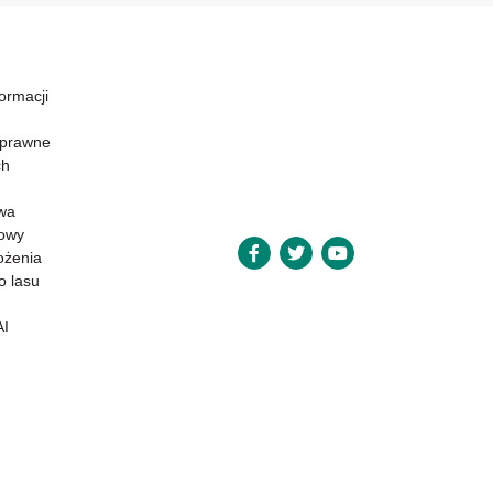
formacji
 prawne
ch
wa
powy
ożenia
o lasu
AI