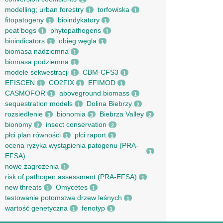
1
modelling; urban forestry
torfowiska
1
1
fitopatogeny
bioindykatory
1
1
peat bogs
phytopathogens
1
1
bioindicators
obieg węgla
1
1
biomasa nadziemna
1
biomasa podziemna
1
modele sekwestracji
CBM-CFS3
1
1
EFISCEN
CO2FIX
EFIMOD
1
1
1
CASMOFOR
aboveground biomass
1
1
sequestration models
Dolina Biebrzy
1
2
rozsiedlenie
bionomia
Biebrza Valley
3
3
2
bionomy
insect conservation
2
2
płci plan równości
płci raport
1
1
ocena ryzyka wystąpienia patogenu (PRA-
1
EFSA)
nowe zagrożenia
1
risk of pathogen assessment (PRA-EFSA)
1
new threats
Omycetes
1
1
testowanie potomstwa drzew leśnych
1
wartość genetyczna
fenotyp
1
1