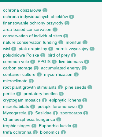
ochrona obszarowa
1
ochrona indywidualnych obiektów
1
finansowanie ochrony przyrody
1
area-based conservation
1
conservation of individual sites
1
nature conservation funding
monifun
1
1
wisl
ptak drapieżny
nornik zwyczajny
1
1
1
południowa Polska
bird of prey
1
1
common vole
PPGIS
live biomass
1
1
1
carbon storage
accumulated energy
1
1
container culture
mycorrhization
1
1
microclimate
1
root рlant growth stimulants
pine seeds
1
1
perlite
predatory beetles
1
1
cryptogam mosaics
epiphytic lichens
1
1
microhabitats
pułapki feromonowe
1
1
Myxogastria
Sesiidae
sporocarps
1
1
1
Chamaesphecia hungarica
1
trophic stages
Euphorbia lucida
1
1
trefa ochronna
bionomics
1
1