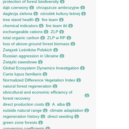
protection of forest biodiversity
1
dąb czerwony
chrząszcze ambrozyjne
1
1
daglezja zielona
ośrodek kultury leśnej
1
1
tree stand health
fire team
1
1
chemical indicators
fire team ibl
1
1
exchangeable cations
ZLP
1
1
total organic carbon
ZLP w RP
1
1
loss of above-ground forest biomass
1
Związek Leśników Polskich
1
Russian aggression in Ukraine
1
Związki zawodowe
1
Global Ecosystem Dynamics Investigation
1
Canis lupus familiaris
1
Normalized Difference Vegetation Index
1
natural forest regeneration
1
silvicultural and economic efficiency of
1
forest recovery
direct production costs
A. alba
1
1
outside natural range
climate adaptation
1
1
regeneration history
direct seeding
1
1
green zone forests
1
conversion coefficients