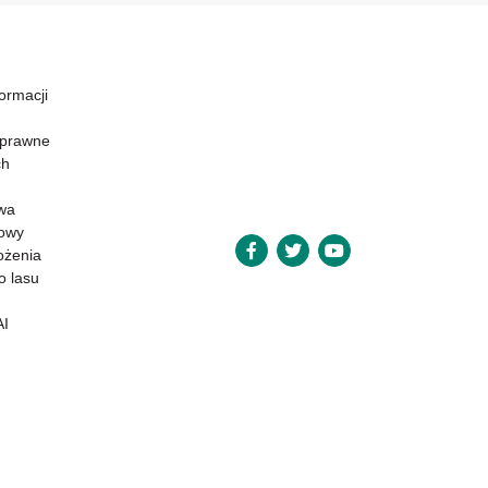
formacji
 prawne
ch
wa
powy
ożenia
o lasu
AI