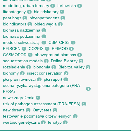
1
modelling; urban forestry
torfowiska
1
1
fitopatogeny
bioindykatory
1
1
peat bogs
phytopathogens
1
1
bioindicators
obieg węgla
1
1
biomasa nadziemna
1
biomasa podziemna
1
modele sekwestracji
CBM-CFS3
1
1
EFISCEN
CO2FIX
EFIMOD
1
1
1
CASMOFOR
aboveground biomass
1
1
sequestration models
Dolina Biebrzy
1
2
rozsiedlenie
bionomia
Biebrza Valley
3
3
2
bionomy
insect conservation
2
2
płci plan równości
płci raport
1
1
ocena ryzyka wystąpienia patogenu (PRA-
1
EFSA)
nowe zagrożenia
1
risk of pathogen assessment (PRA-EFSA)
1
new threats
Omycetes
1
1
testowanie potomstwa drzew leśnych
1
wartość genetyczna
fenotyp
1
1