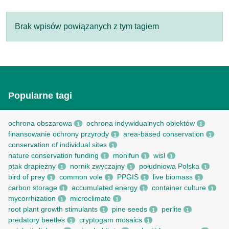
Brak wpisów powiązanych z tym tagiem
Popularne tagi
ochrona obszarowa
ochrona indywidualnych obiektów
1
1
finansowanie ochrony przyrody
area-based conservation
1
1
conservation of individual sites
1
nature conservation funding
monifun
wisl
1
1
1
ptak drapieżny
nornik zwyczajny
południowa Polska
1
1
1
bird of prey
common vole
PPGIS
live biomass
1
1
1
1
carbon storage
accumulated energy
container culture
1
1
1
mycorrhization
microclimate
1
1
root рlant growth stimulants
pine seeds
perlite
1
1
1
predatory beetles
cryptogam mosaics
1
1