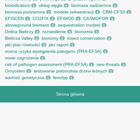
bioindicators
obieg węgla
biomasa nadziemna
1
1
1
biomasa podziemna
modele sekwestracji
CBM-CFS3
1
1
1
EFISCEN
CO2FIX
EFIMOD
CASMOFOR
1
1
1
1
aboveground biomass
sequestration models
1
1
Dolina Biebrzy
rozsiedlenie
bionomia
2
3
3
Biebrza Valley
bionomy
insect conservation
2
2
2
płci plan równości
płci raport
1
1
ocena ryzyka wystąpienia patogenu (PRA-EFSA)
1
nowe zagrożenia
1
risk of pathogen assessment (PRA-EFSA)
new threats
1
1
Omycetes
testowanie potomstwa drzew leśnych
1
1
wartość genetyczna
fenotyp
1
1
Strona główna