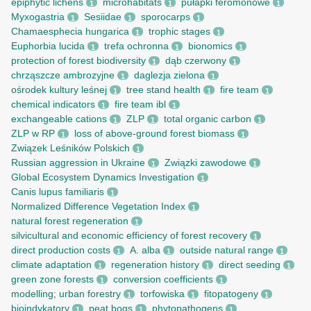
epiphytic lichens
microhabitats
pułapki feromonowe
1
1
1
Myxogastria
Sesiidae
sporocarps
1
1
1
Chamaesphecia hungarica
trophic stages
1
1
Euphorbia lucida
trefa ochronna
bionomics
1
1
1
protection of forest biodiversity
dąb czerwony
1
1
chrząszcze ambrozyjne
daglezja zielona
1
1
ośrodek kultury leśnej
tree stand health
fire team
1
1
1
chemical indicators
fire team ibl
1
1
exchangeable cations
ZLP
total organic carbon
1
1
1
ZLP w RP
loss of above-ground forest biomass
1
1
Związek Leśników Polskich
1
Russian aggression in Ukraine
Związki zawodowe
1
1
Global Ecosystem Dynamics Investigation
1
Canis lupus familiaris
1
Normalized Difference Vegetation Index
1
natural forest regeneration
1
silvicultural and economic efficiency of forest recovery
1
direct production costs
A. alba
outside natural range
1
1
1
climate adaptation
regeneration history
direct seeding
1
1
1
green zone forests
conversion coefficients
1
1
modelling; urban forestry
torfowiska
fitopatogeny
1
1
1
bioindykatory
peat bogs
phytopathogens
1
1
1