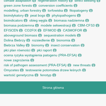
climate adaptation
regeneration history
direct seeding
1
1
1
green zone forests
conversion coefficients
1
1
modelling; urban forestry
torfowiska
fitopatogeny
1
1
1
bioindykatory
peat bogs
phytopathogens
1
1
1
bioindicators
obieg węgla
biomasa nadziemna
1
1
1
biomasa podziemna
modele sekwestracji
CBM-CFS3
1
1
1
EFISCEN
CO2FIX
EFIMOD
CASMOFOR
1
1
1
1
aboveground biomass
sequestration models
1
1
Dolina Biebrzy
rozsiedlenie
bionomia
2
3
3
Biebrza Valley
bionomy
insect conservation
2
2
2
płci plan równości
płci raport
1
1
ocena ryzyka wystąpienia patogenu (PRA-EFSA)
1
nowe zagrożenia
1
risk of pathogen assessment (PRA-EFSA)
new threats
1
1
Omycetes
testowanie potomstwa drzew leśnych
1
1
wartość genetyczna
fenotyp
1
1
Strona główna