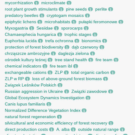
mycorrhization
microclimate
1
1
root рlant growth stimulants
pine seeds
perlite
1
1
1
predatory beetles
cryptogam mosaics
1
1
epiphytic lichens
microhabitats
pułapki feromonowe
1
1
1
Myxogastria
Sesiidae
sporocarps
1
1
1
Chamaesphecia hungarica
trophic stages
1
1
Euphorbia lucida
trefa ochronna
bionomics
1
1
1
protection of forest biodiversity
dąb czerwony
1
1
chrząszcze ambrozyjne
daglezja zielona
1
1
ośrodek kultury leśnej
tree stand health
fire team
1
1
1
chemical indicators
fire team ibl
1
1
exchangeable cations
ZLP
total organic carbon
1
1
1
ZLP w RP
loss of above-ground forest biomass
1
1
Związek Leśników Polskich
1
Russian aggression in Ukraine
Związki zawodowe
1
1
Global Ecosystem Dynamics Investigation
1
Canis lupus familiaris
1
Normalized Difference Vegetation Index
1
natural forest regeneration
1
silvicultural and economic efficiency of forest recovery
1
direct production costs
A. alba
outside natural range
1
1
1