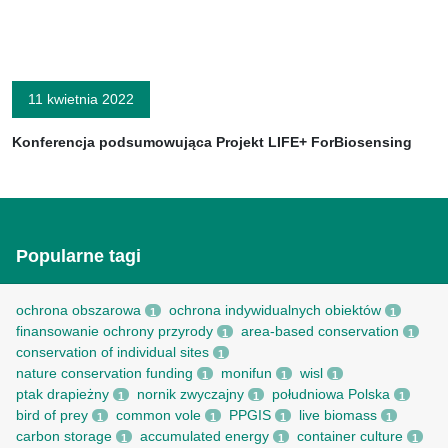
11 kwietnia 2022
Konferencja podsumowująca Projekt LIFE+ ForBiosensing
Popularne tagi
ochrona obszarowa
ochrona indywidualnych obiektów
1
1
finansowanie ochrony przyrody
area-based conservation
1
1
conservation of individual sites
1
nature conservation funding
monifun
wisl
1
1
1
ptak drapieżny
nornik zwyczajny
południowa Polska
1
1
1
bird of prey
common vole
PPGIS
live biomass
1
1
1
1
carbon storage
accumulated energy
container culture
1
1
1