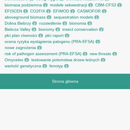
biomasa podziemna
modele sekwestracji
CBM-CFS3
1
1
1
EFISCEN
CO2FIX
EFIMOD
CASMOFOR
1
1
1
1
aboveground biomass
sequestration models
1
1
Dolina Biebrzy
rozsiedlenie
bionomia
2
3
3
Biebrza Valley
bionomy
insect conservation
2
2
2
płci plan równości
płci raport
1
1
ocena ryzyka wystąpienia patogenu (PRA-EFSA)
1
nowe zagrożenia
1
risk of pathogen assessment (PRA-EFSA)
new threats
1
1
Omycetes
testowanie potomstwa drzew leśnych
1
1
wartość genetyczna
fenotyp
1
1
Strona główna