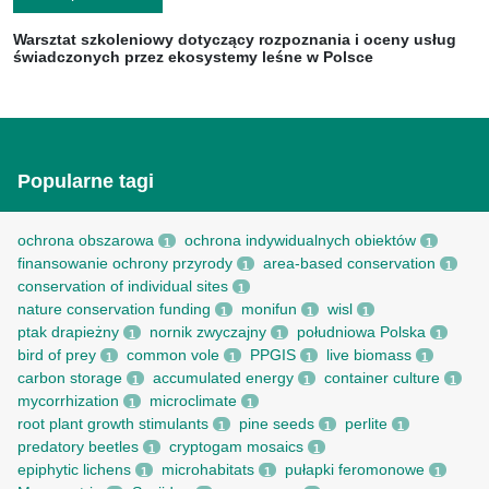
Warsztat szkoleniowy dotyczący rozpoznania i oceny usług
świadczonych przez ekosystemy leśne w Polsce
Popularne tagi
ochrona obszarowa
ochrona indywidualnych obiektów
1
1
finansowanie ochrony przyrody
area-based conservation
1
1
conservation of individual sites
1
nature conservation funding
monifun
wisl
1
1
1
ptak drapieżny
nornik zwyczajny
południowa Polska
1
1
1
bird of prey
common vole
PPGIS
live biomass
1
1
1
1
carbon storage
accumulated energy
container culture
1
1
1
mycorrhization
microclimate
1
1
root рlant growth stimulants
pine seeds
perlite
1
1
1
predatory beetles
cryptogam mosaics
1
1
epiphytic lichens
microhabitats
pułapki feromonowe
1
1
1