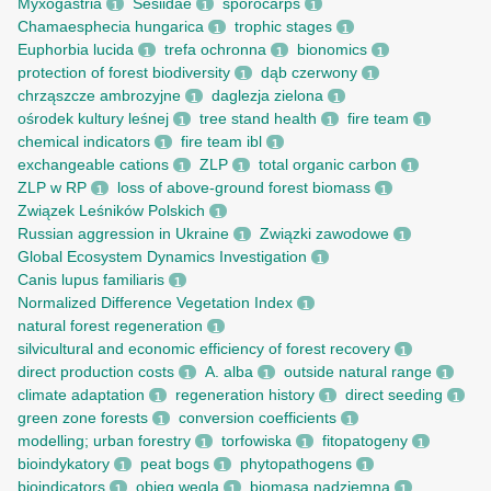
Myxogastria
Sesiidae
sporocarps
1
1
1
Chamaesphecia hungarica
trophic stages
1
1
Euphorbia lucida
trefa ochronna
bionomics
1
1
1
protection of forest biodiversity
dąb czerwony
1
1
chrząszcze ambrozyjne
daglezja zielona
1
1
ośrodek kultury leśnej
tree stand health
fire team
1
1
1
chemical indicators
fire team ibl
1
1
exchangeable cations
ZLP
total organic carbon
1
1
1
ZLP w RP
loss of above-ground forest biomass
1
1
Związek Leśników Polskich
1
Russian aggression in Ukraine
Związki zawodowe
1
1
Global Ecosystem Dynamics Investigation
1
Canis lupus familiaris
1
Normalized Difference Vegetation Index
1
natural forest regeneration
1
silvicultural and economic efficiency of forest recovery
1
direct production costs
A. alba
outside natural range
1
1
1
climate adaptation
regeneration history
direct seeding
1
1
1
green zone forests
conversion coefficients
1
1
modelling; urban forestry
torfowiska
fitopatogeny
1
1
1
bioindykatory
peat bogs
phytopathogens
1
1
1
bioindicators
obieg węgla
biomasa nadziemna
1
1
1