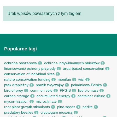
Brak wpisów powiązanych z tym tagiem
Popularne tagi
ochrona obszarowa
ochrona indywidualnych obiektów
1
1
finansowanie ochrony przyrody
area-based conservation
1
1
conservation of individual sites
1
nature conservation funding
monifun
wisl
1
1
1
ptak drapieżny
nornik zwyczajny
południowa Polska
1
1
1
bird of prey
common vole
PPGIS
live biomass
1
1
1
1
carbon storage
accumulated energy
container culture
1
1
1
mycorrhization
microclimate
1
1
root рlant growth stimulants
pine seeds
perlite
1
1
1
predatory beetles
cryptogam mosaics
1
1