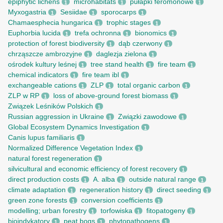
epiphytic lichens
microhabitats
pułapki feromonowe
1
1
1
Myxogastria
Sesiidae
sporocarps
1
1
1
Chamaesphecia hungarica
trophic stages
1
1
Euphorbia lucida
trefa ochronna
bionomics
1
1
1
protection of forest biodiversity
dąb czerwony
1
1
chrząszcze ambrozyjne
daglezja zielona
1
1
ośrodek kultury leśnej
tree stand health
fire team
1
1
1
chemical indicators
fire team ibl
1
1
exchangeable cations
ZLP
total organic carbon
1
1
1
ZLP w RP
loss of above-ground forest biomass
1
1
Związek Leśników Polskich
1
Russian aggression in Ukraine
Związki zawodowe
1
1
Global Ecosystem Dynamics Investigation
1
Canis lupus familiaris
1
Normalized Difference Vegetation Index
1
natural forest regeneration
1
silvicultural and economic efficiency of forest recovery
1
direct production costs
A. alba
outside natural range
1
1
1
climate adaptation
regeneration history
direct seeding
1
1
1
green zone forests
conversion coefficients
1
1
modelling; urban forestry
torfowiska
fitopatogeny
1
1
1
bioindykatory
peat bogs
phytopathogens
1
1
1