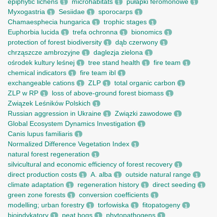
epiphytic lichens
microhabitats
pułapki feromonowe
1
1
1
Myxogastria
Sesiidae
sporocarps
1
1
1
Chamaesphecia hungarica
trophic stages
1
1
Euphorbia lucida
trefa ochronna
bionomics
1
1
1
protection of forest biodiversity
dąb czerwony
1
1
chrząszcze ambrozyjne
daglezja zielona
1
1
ośrodek kultury leśnej
tree stand health
fire team
1
1
1
chemical indicators
fire team ibl
1
1
exchangeable cations
ZLP
total organic carbon
1
1
1
ZLP w RP
loss of above-ground forest biomass
1
1
Związek Leśników Polskich
1
Russian aggression in Ukraine
Związki zawodowe
1
1
Global Ecosystem Dynamics Investigation
1
Canis lupus familiaris
1
Normalized Difference Vegetation Index
1
natural forest regeneration
1
silvicultural and economic efficiency of forest recovery
1
direct production costs
A. alba
outside natural range
1
1
1
climate adaptation
regeneration history
direct seeding
1
1
1
green zone forests
conversion coefficients
1
1
modelling; urban forestry
torfowiska
fitopatogeny
1
1
1
bioindykatory
peat bogs
phytopathogens
1
1
1