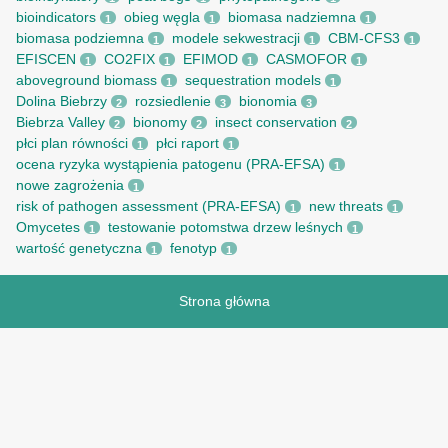
bioindicators
obieg węgla
biomasa nadziemna
1
1
1
biomasa podziemna
modele sekwestracji
CBM-CFS3
1
1
1
EFISCEN
CO2FIX
EFIMOD
CASMOFOR
1
1
1
1
aboveground biomass
sequestration models
1
1
Dolina Biebrzy
rozsiedlenie
bionomia
2
3
3
Biebrza Valley
bionomy
insect conservation
2
2
2
płci plan równości
płci raport
1
1
ocena ryzyka wystąpienia patogenu (PRA-EFSA)
1
nowe zagrożenia
1
risk of pathogen assessment (PRA-EFSA)
new threats
1
1
Omycetes
testowanie potomstwa drzew leśnych
1
1
wartość genetyczna
fenotyp
1
1
Strona główna