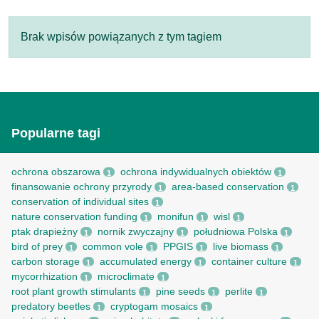
Brak wpisów powiązanych z tym tagiem
Popularne tagi
ochrona obszarowa
ochrona indywidualnych obiektów
1
1
finansowanie ochrony przyrody
area-based conservation
1
1
conservation of individual sites
1
nature conservation funding
monifun
wisl
1
1
1
ptak drapieżny
nornik zwyczajny
południowa Polska
1
1
1
bird of prey
common vole
PPGIS
live biomass
1
1
1
1
carbon storage
accumulated energy
container culture
1
1
1
mycorrhization
microclimate
1
1
root рlant growth stimulants
pine seeds
perlite
1
1
1
predatory beetles
cryptogam mosaics
1
1