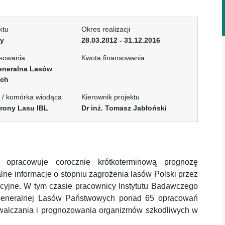
ktu
Okres realizacji
ny
28.03.2012 - 31.12.2016
nsowania
Kwota finansowania
eneralna Lasów
ych
 / komórka wiodąca
Kierownik projektu
rony Lasu IBL
Dr inż. Tomasz Jabłoński
 opracowuje corocznie krótkoterminową prognozę
lne informacje o stopniu zagrożenia lasów Polski przez
cyjne. W tym czasie pracownicy Instytutu Badawczego
i Generalnej Lasów Państwowych ponad 65 opracowań
walczania i prognozowania organizmów szkodliwych w