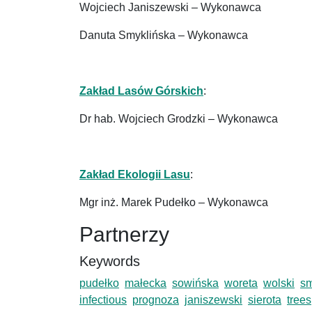
Wojciech Janiszewski – Wykonawca
Danuta Smyklińska – Wykonawca
Zakład Lasów Górskich
:
Dr hab. Wojciech Grodzki – Wykonawca
Zakład Ekologii Lasu
:
Mgr inż. Marek Pudełko – Wykonawca
Partnerzy
Keywords
pudełko
małecka
sowińska
woreta
wolski
sm
infectious
prognoza
janiszewski
sierota
trees