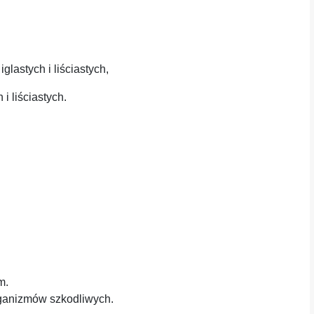
lastych i liściastych,
i liściastych.
m.
ganizmów szkodliwych.