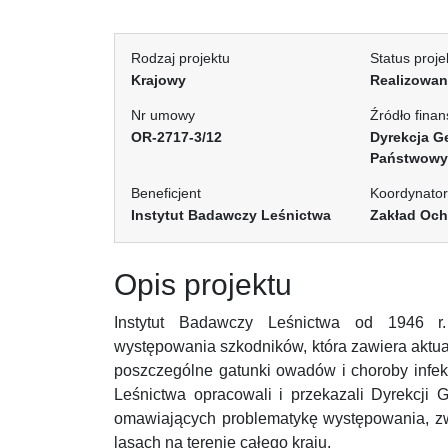
Rodzaj projektu
Status proje
Krajowy
Realizowa
Nr umowy
Źródło fina
OR-2717-3/12
Dyrekcja G
Państwow
Beneficjent
Koordynator
Instytut Badawczy Leśnictwa
Zakład Och
Opis projektu
Instytut Badawczy Leśnictwa od 1946 r.
występowania szkodników, która zawiera aktua
poszczególne gatunki owadów i choroby infek
Leśnictwa opracowali i przekazali Dyrekcj
omawiających problematykę występowania, z
lasach na terenie całego kraju.