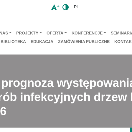
PL
 NAS
PROJEKTY
OFERTA
KONFERENCJE
SEMINARIA
BIBLIOTEKA
EDUKACJA
ZAMÓWIENIA PUBLICZNE
KONTAK
 prognoza występowani
rób infekcyjnych drzew
16