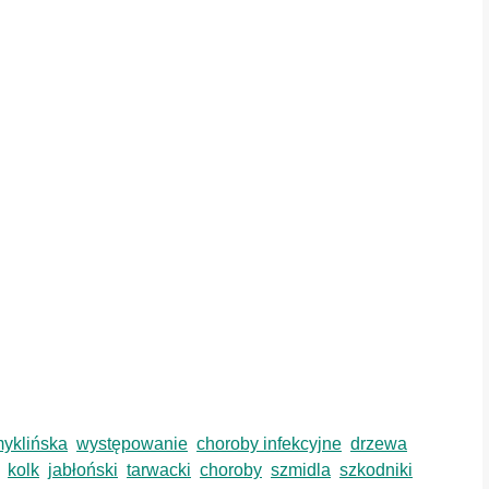
yklińska
występowanie
choroby infekcyjne
drzewa
kolk
jabłoński
tarwacki
choroby
szmidla
szkodniki