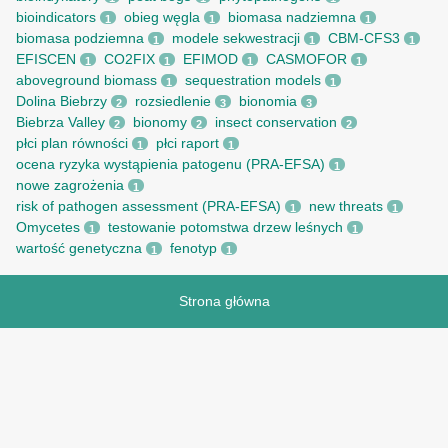
bioindicators
obieg węgla
biomasa nadziemna
1
1
1
biomasa podziemna
modele sekwestracji
CBM-CFS3
1
1
1
EFISCEN
CO2FIX
EFIMOD
CASMOFOR
1
1
1
1
aboveground biomass
sequestration models
1
1
Dolina Biebrzy
rozsiedlenie
bionomia
2
3
3
Biebrza Valley
bionomy
insect conservation
2
2
2
płci plan równości
płci raport
1
1
ocena ryzyka wystąpienia patogenu (PRA-EFSA)
1
nowe zagrożenia
1
risk of pathogen assessment (PRA-EFSA)
new threats
1
1
Omycetes
testowanie potomstwa drzew leśnych
1
1
wartość genetyczna
fenotyp
1
1
Strona główna