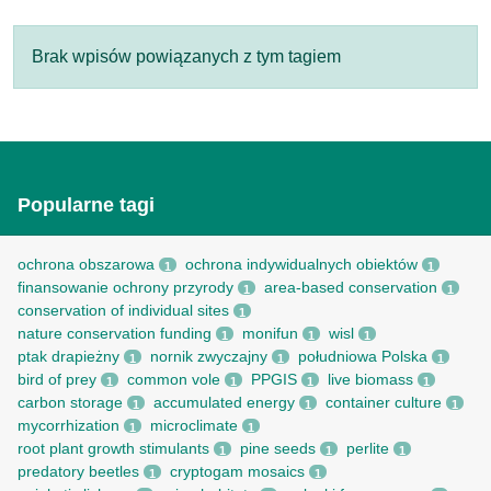
Brak wpisów powiązanych z tym tagiem
Popularne tagi
ochrona obszarowa
ochrona indywidualnych obiektów
1
1
finansowanie ochrony przyrody
area-based conservation
1
1
conservation of individual sites
1
nature conservation funding
monifun
wisl
1
1
1
ptak drapieżny
nornik zwyczajny
południowa Polska
1
1
1
bird of prey
common vole
PPGIS
live biomass
1
1
1
1
carbon storage
accumulated energy
container culture
1
1
1
mycorrhization
microclimate
1
1
root рlant growth stimulants
pine seeds
perlite
1
1
1
predatory beetles
cryptogam mosaics
1
1