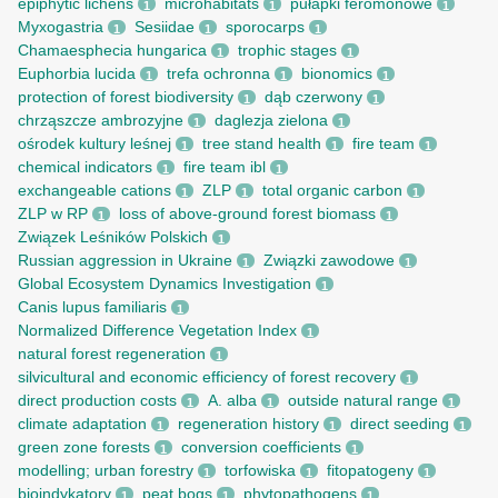
epiphytic lichens
microhabitats
pułapki feromonowe
1
1
1
Myxogastria
Sesiidae
sporocarps
1
1
1
Chamaesphecia hungarica
trophic stages
1
1
Euphorbia lucida
trefa ochronna
bionomics
1
1
1
protection of forest biodiversity
dąb czerwony
1
1
chrząszcze ambrozyjne
daglezja zielona
1
1
ośrodek kultury leśnej
tree stand health
fire team
1
1
1
chemical indicators
fire team ibl
1
1
exchangeable cations
ZLP
total organic carbon
1
1
1
ZLP w RP
loss of above-ground forest biomass
1
1
Związek Leśników Polskich
1
Russian aggression in Ukraine
Związki zawodowe
1
1
Global Ecosystem Dynamics Investigation
1
Canis lupus familiaris
1
Normalized Difference Vegetation Index
1
natural forest regeneration
1
silvicultural and economic efficiency of forest recovery
1
direct production costs
A. alba
outside natural range
1
1
1
climate adaptation
regeneration history
direct seeding
1
1
1
green zone forests
conversion coefficients
1
1
modelling; urban forestry
torfowiska
fitopatogeny
1
1
1
bioindykatory
peat bogs
phytopathogens
1
1
1