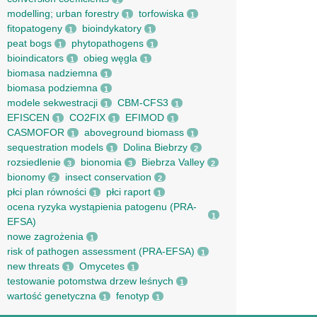
1
modelling; urban forestry
torfowiska
1
1
fitopatogeny
bioindykatory
1
1
peat bogs
phytopathogens
1
1
bioindicators
obieg węgla
1
1
biomasa nadziemna
1
biomasa podziemna
1
modele sekwestracji
CBM-CFS3
1
1
EFISCEN
CO2FIX
EFIMOD
1
1
1
CASMOFOR
aboveground biomass
1
1
sequestration models
Dolina Biebrzy
1
2
rozsiedlenie
bionomia
Biebrza Valley
3
3
2
bionomy
insect conservation
2
2
płci plan równości
płci raport
1
1
ocena ryzyka wystąpienia patogenu (PRA-
1
EFSA)
nowe zagrożenia
1
risk of pathogen assessment (PRA-EFSA)
1
new threats
Omycetes
1
1
testowanie potomstwa drzew leśnych
1
wartość genetyczna
fenotyp
1
1