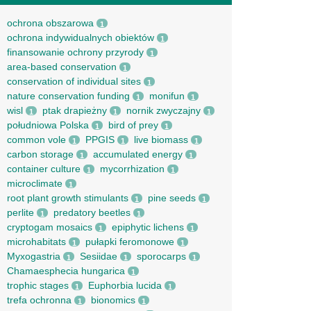
ochrona obszarowa
1
ochrona indywidualnych obiektów
1
finansowanie ochrony przyrody
1
area-based conservation
1
conservation of individual sites
1
nature conservation funding
monifun
1
1
wisl
ptak drapieżny
nornik zwyczajny
1
1
1
południowa Polska
bird of prey
1
1
common vole
PPGIS
live biomass
1
1
1
carbon storage
accumulated energy
1
1
container culture
mycorrhization
1
1
microclimate
1
root рlant growth stimulants
pine seeds
1
1
perlite
predatory beetles
1
1
cryptogam mosaics
epiphytic lichens
1
1
microhabitats
pułapki feromonowe
1
1
Myxogastria
Sesiidae
sporocarps
1
1
1
Chamaesphecia hungarica
1
trophic stages
Euphorbia lucida
1
1
trefa ochronna
bionomics
1
1