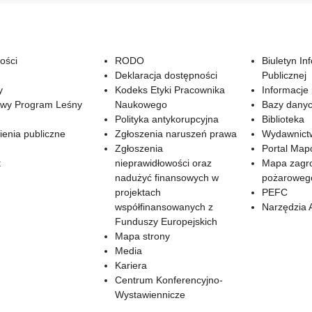
ości
RODO
Biuletyn In
Deklaracja dostępności
Publicznej
y
Kodeks Etyki Pracownika
Informacje
wy Program Leśny
Naukowego
Bazy dany
Polityka antykorupcyjna
Biblioteka
enia publiczne
Zgłoszenia naruszeń prawa
Wydawnict
Zgłoszenia
Portal Ma
t
nieprawidłowości oraz
Mapa zagr
nadużyć finansowych w
pożaroweg
projektach
PEFC
współfinansowanych z
Narzędzia 
Funduszy Europejskich
Mapa strony
Media
Kariera
Centrum Konferencyjno-
Wystawiennicze