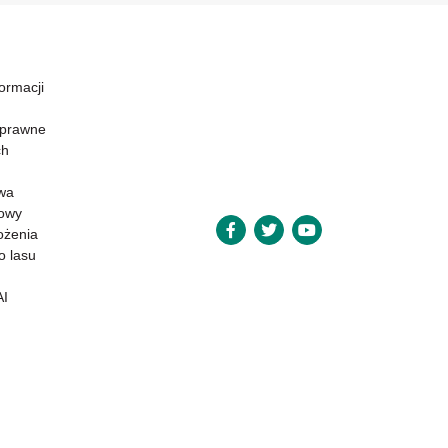
formacji
 prawne
ch
wa
powy
ożenia
o lasu
AI