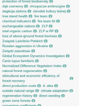
protection of forest biodiversity
1
dąb czerwony
chrząszcze ambrozyjne
1
1
daglezja zielona
ośrodek kultury leśnej
1
1
tree stand health
fire team
1
1
chemical indicators
fire team ibl
1
1
exchangeable cations
ZLP
1
1
total organic carbon
ZLP w RP
1
1
loss of above-ground forest biomass
1
Związek Leśników Polskich
1
Russian aggression in Ukraine
1
Związki zawodowe
1
Global Ecosystem Dynamics Investigation
1
Canis lupus familiaris
1
Normalized Difference Vegetation Index
1
natural forest regeneration
1
silvicultural and economic efficiency of
1
forest recovery
direct production costs
A. alba
1
1
outside natural range
climate adaptation
1
1
regeneration history
direct seeding
1
1
green zone forests
1
conversion coefficients