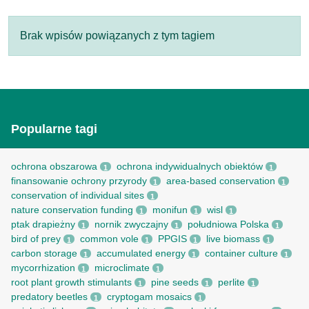
Brak wpisów powiązanych z tym tagiem
Popularne tagi
ochrona obszarowa
ochrona indywidualnych obiektów
1
1
finansowanie ochrony przyrody
area-based conservation
1
1
conservation of individual sites
1
nature conservation funding
monifun
wisl
1
1
1
ptak drapieżny
nornik zwyczajny
południowa Polska
1
1
1
bird of prey
common vole
PPGIS
live biomass
1
1
1
1
carbon storage
accumulated energy
container culture
1
1
1
mycorrhization
microclimate
1
1
root рlant growth stimulants
pine seeds
perlite
1
1
1
predatory beetles
cryptogam mosaics
1
1