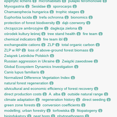
epiphytic lichens
microhabitats
pułapki feromonowe
1
1
1
Myxogastria
Sesiidae
sporocarps
1
1
1
Chamaesphecia hungarica
trophic stages
1
1
Euphorbia lucida
trefa ochronna
bionomics
1
1
1
protection of forest biodiversity
dąb czerwony
1
1
chrząszcze ambrozyjne
daglezja zielona
1
1
ośrodek kultury leśnej
tree stand health
fire team
1
1
1
chemical indicators
fire team ibl
1
1
exchangeable cations
ZLP
total organic carbon
1
1
1
ZLP w RP
loss of above-ground forest biomass
1
1
Związek Leśników Polskich
1
Russian aggression in Ukraine
Związki zawodowe
1
1
Global Ecosystem Dynamics Investigation
1
Canis lupus familiaris
1
Normalized Difference Vegetation Index
1
natural forest regeneration
1
silvicultural and economic efficiency of forest recovery
1
direct production costs
A. alba
outside natural range
1
1
1
climate adaptation
regeneration history
direct seeding
1
1
1
green zone forests
conversion coefficients
1
1
modelling; urban forestry
torfowiska
fitopatogeny
1
1
1
bioindykatory
peat bogs
phytopathogens
1
1
1