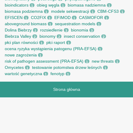
bioindicators
obieg węgla
biomasa nadziemna
1
1
1
biomasa podziemna
modele sekwestracji
CBM-CFS3
1
1
1
EFISCEN
CO2FIX
EFIMOD
CASMOFOR
1
1
1
1
aboveground biomass
sequestration models
1
1
Dolina Biebrzy
rozsiedlenie
bionomia
2
3
3
Biebrza Valley
bionomy
insect conservation
2
2
2
płci plan równości
płci raport
1
1
ocena ryzyka wystąpienia patogenu (PRA-EFSA)
1
nowe zagrożenia
1
risk of pathogen assessment (PRA-EFSA)
new threats
1
1
Omycetes
testowanie potomstwa drzew leśnych
1
1
wartość genetyczna
fenotyp
1
1
Strona główna