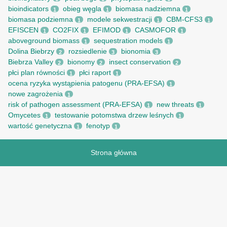
bioindicators
obieg węgla
biomasa nadziemna
1
1
1
biomasa podziemna
modele sekwestracji
CBM-CFS3
1
1
1
EFISCEN
CO2FIX
EFIMOD
CASMOFOR
1
1
1
1
aboveground biomass
sequestration models
1
1
Dolina Biebrzy
rozsiedlenie
bionomia
2
3
3
Biebrza Valley
bionomy
insect conservation
2
2
2
płci plan równości
płci raport
1
1
ocena ryzyka wystąpienia patogenu (PRA-EFSA)
1
nowe zagrożenia
1
risk of pathogen assessment (PRA-EFSA)
new threats
1
1
Omycetes
testowanie potomstwa drzew leśnych
1
1
wartość genetyczna
fenotyp
1
1
Strona główna