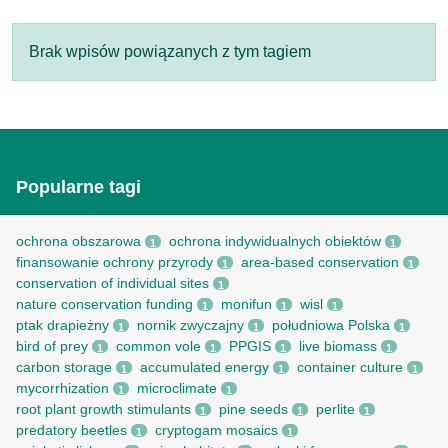
Brak wpisów powiązanych z tym tagiem
Popularne tagi
ochrona obszarowa
ochrona indywidualnych obiektów
1
1
finansowanie ochrony przyrody
area-based conservation
1
1
conservation of individual sites
1
nature conservation funding
monifun
wisl
1
1
1
ptak drapieżny
nornik zwyczajny
południowa Polska
1
1
1
bird of prey
common vole
PPGIS
live biomass
1
1
1
1
carbon storage
accumulated energy
container culture
1
1
1
mycorrhization
microclimate
1
1
root рlant growth stimulants
pine seeds
perlite
1
1
1
predatory beetles
cryptogam mosaics
1
1