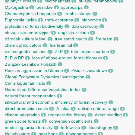
epiphytic lichens
microhabitats
pułapki feromonowe
1
1
1
Myxogastria
Sesiidae
sporocarps
1
1
1
Chamaesphecia hungarica
trophic stages
1
1
Euphorbia lucida
trefa ochronna
bionomics
1
1
1
protection of forest biodiversity
dąb czerwony
1
1
chrząszcze ambrozyjne
daglezja zielona
1
1
ośrodek kultury leśnej
tree stand health
fire team
1
1
1
chemical indicators
fire team ibl
1
1
exchangeable cations
ZLP
total organic carbon
1
1
1
ZLP w RP
loss of above-ground forest biomass
1
1
Związek Leśników Polskich
1
Russian aggression in Ukraine
Związki zawodowe
1
1
Global Ecosystem Dynamics Investigation
1
Canis lupus familiaris
1
Normalized Difference Vegetation Index
1
natural forest regeneration
1
silvicultural and economic efficiency of forest recovery
1
direct production costs
A. alba
outside natural range
1
1
1
climate adaptation
regeneration history
direct seeding
1
1
1
green zone forests
conversion coefficients
1
1
modelling; urban forestry
torfowiska
fitopatogeny
1
1
1
bioindykatory
peat bogs
phytopathogens
1
1
1