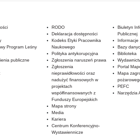
ości
RODO
Biuletyn In
Deklaracja dostępności
Publicznej
y
Kodeks Etyki Pracownika
Informacje
wy Program Leśny
Naukowego
Bazy dany
Polityka antykorupcyjna
Biblioteka
enia publiczne
Zgłoszenia naruszeń prawa
Wydawnict
Zgłoszenia
Portal Ma
t
nieprawidłowości oraz
Mapa zagr
nadużyć finansowych w
pożaroweg
projektach
PEFC
współfinansowanych z
Narzędzia 
Funduszy Europejskich
Mapa strony
Media
Kariera
Centrum Konferencyjno-
Wystawiennicze