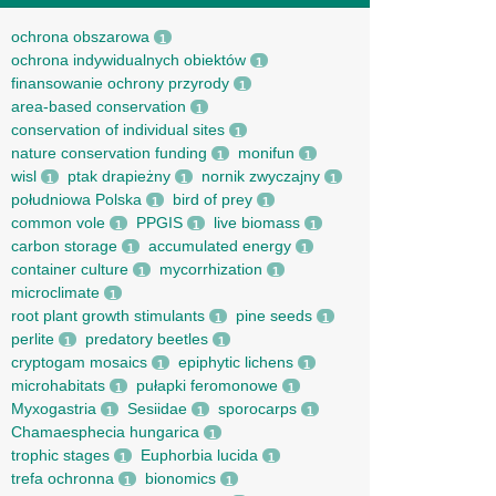
ochrona obszarowa
1
ochrona indywidualnych obiektów
1
finansowanie ochrony przyrody
1
area-based conservation
1
conservation of individual sites
1
nature conservation funding
monifun
1
1
wisl
ptak drapieżny
nornik zwyczajny
1
1
1
południowa Polska
bird of prey
1
1
common vole
PPGIS
live biomass
1
1
1
carbon storage
accumulated energy
1
1
container culture
mycorrhization
1
1
microclimate
1
root рlant growth stimulants
pine seeds
1
1
perlite
predatory beetles
1
1
cryptogam mosaics
epiphytic lichens
1
1
microhabitats
pułapki feromonowe
1
1
Myxogastria
Sesiidae
sporocarps
1
1
1
Chamaesphecia hungarica
1
trophic stages
Euphorbia lucida
1
1
trefa ochronna
bionomics
1
1