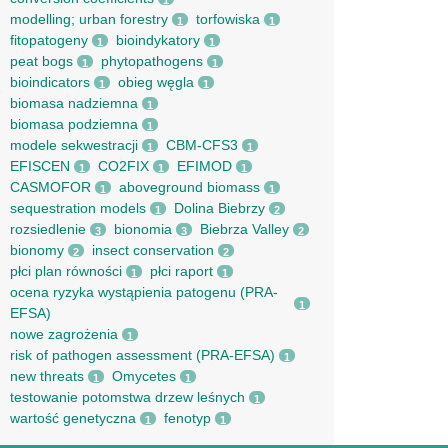
1
modelling; urban forestry
torfowiska
1
1
fitopatogeny
bioindykatory
1
1
peat bogs
phytopathogens
1
1
bioindicators
obieg węgla
1
1
biomasa nadziemna
1
biomasa podziemna
1
modele sekwestracji
CBM-CFS3
1
1
EFISCEN
CO2FIX
EFIMOD
1
1
1
CASMOFOR
aboveground biomass
1
1
sequestration models
Dolina Biebrzy
1
2
rozsiedlenie
bionomia
Biebrza Valley
3
3
2
bionomy
insect conservation
2
2
płci plan równości
płci raport
1
1
ocena ryzyka wystąpienia patogenu (PRA-
1
EFSA)
nowe zagrożenia
1
risk of pathogen assessment (PRA-EFSA)
1
new threats
Omycetes
1
1
testowanie potomstwa drzew leśnych
1
wartość genetyczna
fenotyp
1
1