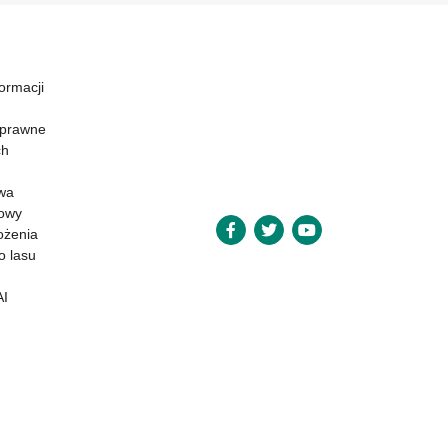
formacji
 prawne
ch
wa
powy
ożenia
o lasu
AI