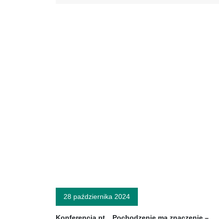
28 października 2024
Konferencja pt. „Pochodzenie ma znaczenie –