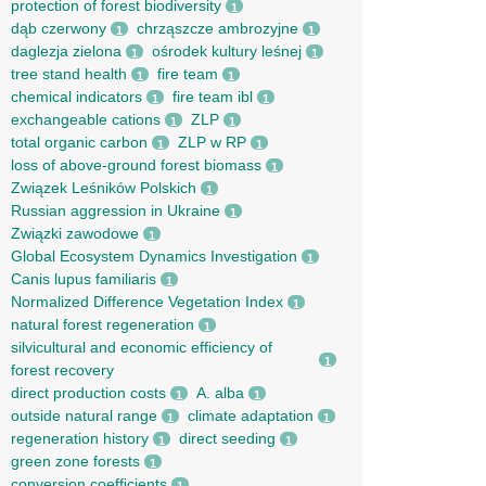
protection of forest biodiversity
1
dąb czerwony
chrząszcze ambrozyjne
1
1
daglezja zielona
ośrodek kultury leśnej
1
1
tree stand health
fire team
1
1
chemical indicators
fire team ibl
1
1
exchangeable cations
ZLP
1
1
total organic carbon
ZLP w RP
1
1
loss of above-ground forest biomass
1
Związek Leśników Polskich
1
Russian aggression in Ukraine
1
Związki zawodowe
1
Global Ecosystem Dynamics Investigation
1
Canis lupus familiaris
1
Normalized Difference Vegetation Index
1
natural forest regeneration
1
silvicultural and economic efficiency of
1
forest recovery
direct production costs
A. alba
1
1
outside natural range
climate adaptation
1
1
regeneration history
direct seeding
1
1
green zone forests
1
conversion coefficients