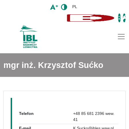
PL
Togg
mgr inż. Krzysztof Sućko
Telefon
+48 85 681 2396 wew.
41
E-mail
K.Sucko@ibles.waw.pl