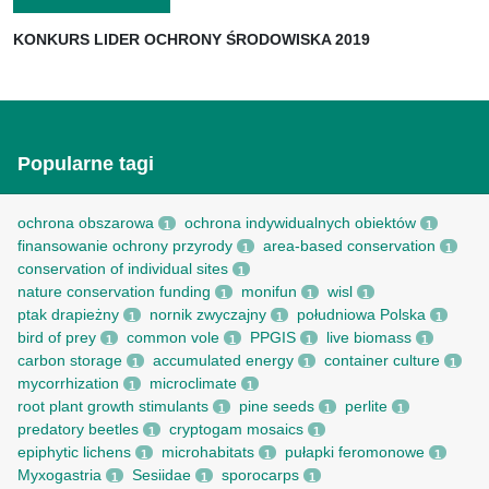
KONKURS LIDER OCHRONY ŚRODOWISKA 2019
Popularne tagi
ochrona obszarowa
ochrona indywidualnych obiektów
1
1
finansowanie ochrony przyrody
area-based conservation
1
1
conservation of individual sites
1
nature conservation funding
monifun
wisl
1
1
1
ptak drapieżny
nornik zwyczajny
południowa Polska
1
1
1
bird of prey
common vole
PPGIS
live biomass
1
1
1
1
carbon storage
accumulated energy
container culture
1
1
1
mycorrhization
microclimate
1
1
root рlant growth stimulants
pine seeds
perlite
1
1
1
predatory beetles
cryptogam mosaics
1
1
epiphytic lichens
microhabitats
pułapki feromonowe
1
1
1
Myxogastria
Sesiidae
sporocarps
1
1
1