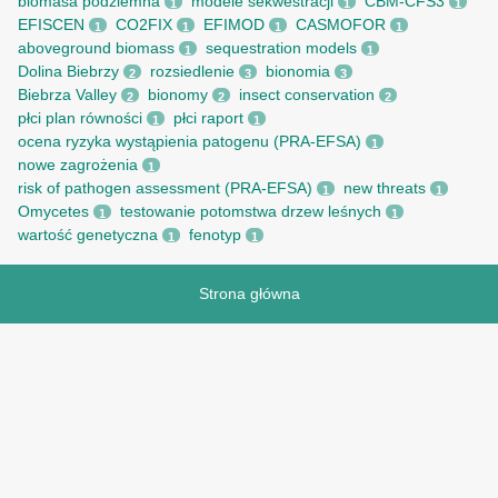
biomasa podziemna
modele sekwestracji
CBM-CFS3
1
1
1
EFISCEN
CO2FIX
EFIMOD
CASMOFOR
1
1
1
1
aboveground biomass
sequestration models
1
1
Dolina Biebrzy
rozsiedlenie
bionomia
2
3
3
Biebrza Valley
bionomy
insect conservation
2
2
2
płci plan równości
płci raport
1
1
ocena ryzyka wystąpienia patogenu (PRA-EFSA)
1
nowe zagrożenia
1
risk of pathogen assessment (PRA-EFSA)
new threats
1
1
Omycetes
testowanie potomstwa drzew leśnych
1
1
wartość genetyczna
fenotyp
1
1
Strona główna