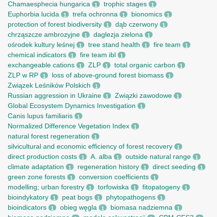
Chamaesphecia hungarica
trophic stages
1
1
Euphorbia lucida
trefa ochronna
bionomics
1
1
1
protection of forest biodiversity
dąb czerwony
1
1
chrząszcze ambrozyjne
daglezja zielona
1
1
ośrodek kultury leśnej
tree stand health
fire team
1
1
1
chemical indicators
fire team ibl
1
1
exchangeable cations
ZLP
total organic carbon
1
1
1
ZLP w RP
loss of above-ground forest biomass
1
1
Związek Leśników Polskich
1
Russian aggression in Ukraine
Związki zawodowe
1
1
Global Ecosystem Dynamics Investigation
1
Canis lupus familiaris
1
Normalized Difference Vegetation Index
1
natural forest regeneration
1
silvicultural and economic efficiency of forest recovery
1
direct production costs
A. alba
outside natural range
1
1
1
climate adaptation
regeneration history
direct seeding
1
1
1
green zone forests
conversion coefficients
1
1
modelling; urban forestry
torfowiska
fitopatogeny
1
1
1
bioindykatory
peat bogs
phytopathogens
1
1
1
bioindicators
obieg węgla
biomasa nadziemna
1
1
1