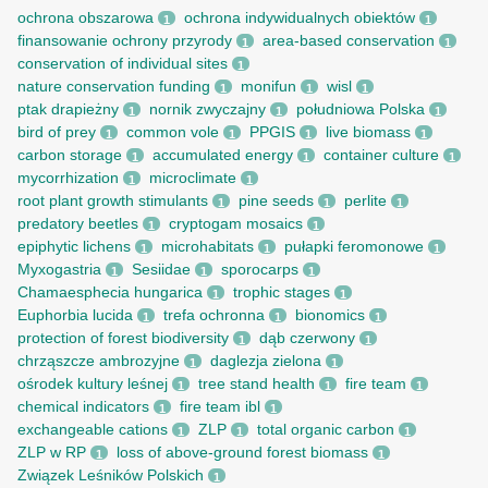
ochrona obszarowa
ochrona indywidualnych obiektów
1
1
finansowanie ochrony przyrody
area-based conservation
1
1
conservation of individual sites
1
nature conservation funding
monifun
wisl
1
1
1
ptak drapieżny
nornik zwyczajny
południowa Polska
1
1
1
bird of prey
common vole
PPGIS
live biomass
1
1
1
1
carbon storage
accumulated energy
container culture
1
1
1
mycorrhization
microclimate
1
1
root рlant growth stimulants
pine seeds
perlite
1
1
1
predatory beetles
cryptogam mosaics
1
1
epiphytic lichens
microhabitats
pułapki feromonowe
1
1
1
Myxogastria
Sesiidae
sporocarps
1
1
1
Chamaesphecia hungarica
trophic stages
1
1
Euphorbia lucida
trefa ochronna
bionomics
1
1
1
protection of forest biodiversity
dąb czerwony
1
1
chrząszcze ambrozyjne
daglezja zielona
1
1
ośrodek kultury leśnej
tree stand health
fire team
1
1
1
chemical indicators
fire team ibl
1
1
exchangeable cations
ZLP
total organic carbon
1
1
1
ZLP w RP
loss of above-ground forest biomass
1
1
Związek Leśników Polskich
1