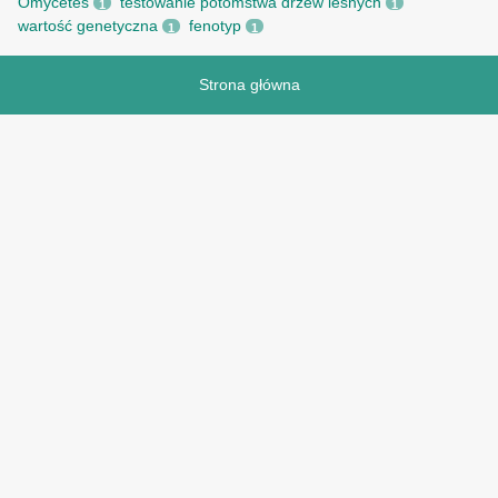
Omycetes
testowanie potomstwa drzew leśnych
1
1
wartość genetyczna
fenotyp
1
1
Strona główna