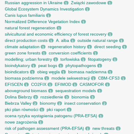
Russian aggression in Ukraine
Związki zawodowe
1
1
Global Ecosystem Dynamics Investigation
1
Canis lupus familiaris
1
Normalized Difference Vegetation Index
1
natural forest regeneration
1
silvicultural and economic efficiency of forest recovery
1
direct production costs
A. alba
outside natural range
1
1
1
climate adaptation
regeneration history
direct seeding
1
1
1
green zone forests
conversion coefficients
1
1
modelling; urban forestry
torfowiska
fitopatogeny
1
1
1
bioindykatory
peat bogs
phytopathogens
1
1
1
bioindicators
obieg węgla
biomasa nadziemna
1
1
1
biomasa podziemna
modele sekwestracji
CBM-CFS3
1
1
1
EFISCEN
CO2FIX
EFIMOD
CASMOFOR
1
1
1
1
aboveground biomass
sequestration models
1
1
Dolina Biebrzy
rozsiedlenie
bionomia
2
3
3
Biebrza Valley
bionomy
insect conservation
2
2
2
płci plan równości
płci raport
1
1
ocena ryzyka wystąpienia patogenu (PRA-EFSA)
1
nowe zagrożenia
1
risk of pathogen assessment (PRA-EFSA)
new threats
1
1