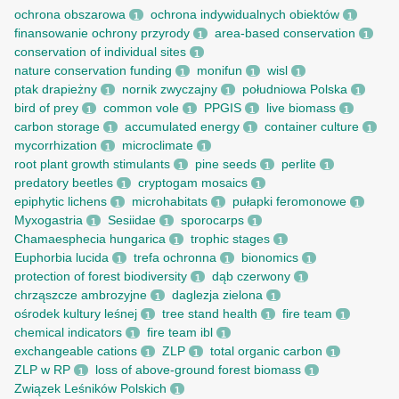
ochrona obszarowa
ochrona indywidualnych obiektów
1
1
finansowanie ochrony przyrody
area-based conservation
1
1
conservation of individual sites
1
nature conservation funding
monifun
wisl
1
1
1
ptak drapieżny
nornik zwyczajny
południowa Polska
1
1
1
bird of prey
common vole
PPGIS
live biomass
1
1
1
1
carbon storage
accumulated energy
container culture
1
1
1
mycorrhization
microclimate
1
1
root рlant growth stimulants
pine seeds
perlite
1
1
1
predatory beetles
cryptogam mosaics
1
1
epiphytic lichens
microhabitats
pułapki feromonowe
1
1
1
Myxogastria
Sesiidae
sporocarps
1
1
1
Chamaesphecia hungarica
trophic stages
1
1
Euphorbia lucida
trefa ochronna
bionomics
1
1
1
protection of forest biodiversity
dąb czerwony
1
1
chrząszcze ambrozyjne
daglezja zielona
1
1
ośrodek kultury leśnej
tree stand health
fire team
1
1
1
chemical indicators
fire team ibl
1
1
exchangeable cations
ZLP
total organic carbon
1
1
1
ZLP w RP
loss of above-ground forest biomass
1
1
Związek Leśników Polskich
1