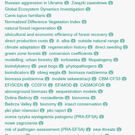
Russian aggression in Ukraine
Związki zawodowe
1
1
Global Ecosystem Dynamics Investigation
1
Canis lupus familiaris
1
Normalized Difference Vegetation Index
1
natural forest regeneration
1
silvicultural and economic efficiency of forest recovery
1
direct production costs
A. alba
outside natural range
1
1
1
climate adaptation
regeneration history
direct seeding
1
1
1
green zone forests
conversion coefficients
1
1
modelling; urban forestry
torfowiska
fitopatogeny
1
1
1
bioindykatory
peat bogs
phytopathogens
1
1
1
bioindicators
obieg węgla
biomasa nadziemna
1
1
1
biomasa podziemna
modele sekwestracji
CBM-CFS3
1
1
1
EFISCEN
CO2FIX
EFIMOD
CASMOFOR
1
1
1
1
aboveground biomass
sequestration models
1
1
Dolina Biebrzy
rozsiedlenie
bionomia
2
3
3
Biebrza Valley
bionomy
insect conservation
2
2
2
płci plan równości
płci raport
1
1
ocena ryzyka wystąpienia patogenu (PRA-EFSA)
1
nowe zagrożenia
1
risk of pathogen assessment (PRA-EFSA)
new threats
1
1