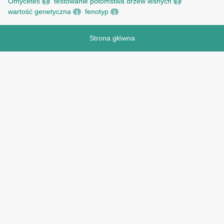
Omycetes
testowanie potomstwa drzew leśnych
1
1
wartość genetyczna
fenotyp
1
1
Strona główna