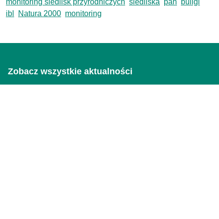
monitoring siedlisk przyrodniczych
siedliska
pan
buligl
ibl
Natura 2000
monitoring
Zobacz wszystkie aktualności