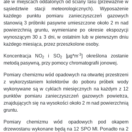
ale w miejscach oddalonych od ściany lasu (przeważnie w
sąsiedztwie stacji meteorologicznych). Wyposażenie
każdego punktu pomiaru zanieczyszczeń gazowych
stanowią 3 próbniki pasywne umieszczone około 2 m nad
powierzchnią gruntu, wymieniane po okresie ekspozycji
wynoszącym 30 ± 3 dni, w ostatnim lub w pierwszym dniu
każdego miesiąca, przez przeszkolone osoby.
-3
Koncentracja NO
i SO
[µg*m
] określona zostanie
2
2
metodą pasywną, przy pomocy chromatografii jonowej.
Pomiary chemizmu wód opadowych na otwartej przestrzeni
z wykorzystaniem kolektorów do poboru próbek wody
wykonywane są w cyklach miesięcznych na każdym z 12
punktów pomiaru zanieczyszczeń gazowych powietrza,
znajdujących się na wysokości około 2 m nad powierzchnią
gruntu.
Pomiary chemizmu wód opadowych pod okapem
drzewostanu wykonane będą na 12 SPO MI. Ponadto na 2