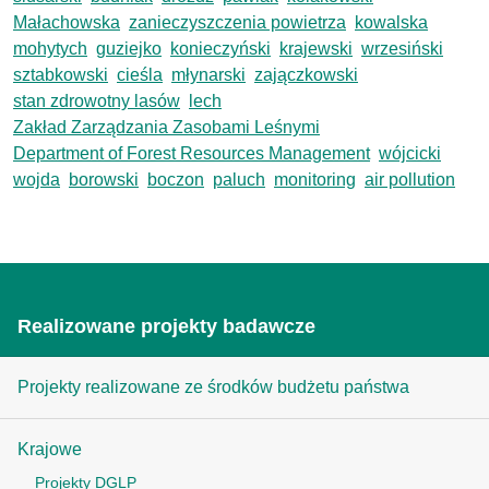
Małachowska
zanieczyszczenia powietrza
kowalska
mohytych
guziejko
konieczyński
krajewski
wrzesiński
sztabkowski
cieśla
młynarski
zajączkowski
stan zdrowotny lasów
lech
Zakład Zarządzania Zasobami Leśnymi
Department of Forest Resources Management
wójcicki
wojda
borowski
boczon
paluch
monitoring
air pollution
Realizowane projekty badawcze
Projekty realizowane ze środków budżetu państwa
Krajowe
Projekty DGLP