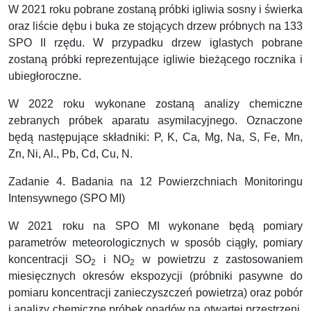
W 2021 roku pobrane zostaną próbki igliwia sosny i świerka
oraz liście dębu i buka ze stojących drzew próbnych na 133
SPO II rzędu. W przypadku drzew iglastych pobrane
zostaną próbki reprezentujące igliwie bieżącego rocznika i
ubiegłoroczne.
W 2022 roku wykonane zostaną analizy chemiczne
zebranych próbek aparatu asymilacyjnego. Oznaczone
będą następujące składniki: P, K, Ca, Mg, Na, S, Fe, Mn,
Zn, Ni, Al., Pb, Cd, Cu, N.
Zadanie 4. Badania na 12 Powierzchniach Monitoringu
Intensywnego (SPO MI)
W 2021 roku na SPO MI wykonane będą pomiary
parametrów meteorologicznych w sposób ciągły, pomiary
koncentracji SO
i NO
w powietrzu z zastosowaniem
2
2
miesięcznych okresów ekspozycji (próbniki pasywne do
pomiaru koncentracji zanieczyszczeń powietrza) oraz pobór
i analizy chemiczne próbek opadów na otwartej przestrzeni,