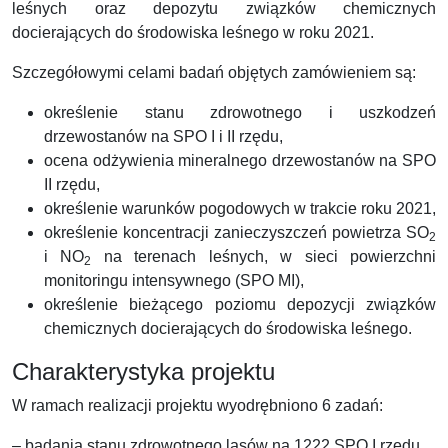
leśnych oraz depozytu związków chemicznych
docierających do środowiska leśnego w roku 2021.
Szczegółowymi celami badań objętych zamówieniem są:
określenie stanu zdrowotnego i uszkodzeń
drzewostanów na SPO I i II rzędu,
ocena odżywienia mineralnego drzewostanów na SPO
II rzędu,
określenie warunków pogodowych w trakcie roku 2021,
określenie koncentracji zanieczyszczeń powietrza SO
2
i NO
na terenach leśnych, w sieci powierzchni
2
monitoringu intensywnego (SPO MI),
określenie bieżącego poziomu depozycji związków
chemicznych docierających do środowiska leśnego.
Charakterystyka projektu
W ramach realizacji projektu wyodrębniono 6 zadań:
– badania stanu zdrowotnego lasów na 1222 SPO I rzędu