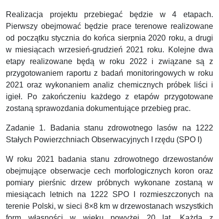
Realizacja projektu przebiegać będzie w 4 etapach.
Pierwszy obejmować będzie prace terenowe realizowane
od początku stycznia do końca sierpnia 2020 roku, a drugi
w miesiącach wrzesień-grudzień 2021 roku. Kolejne dwa
etapy realizowane będą w roku 2022 i związane są z
przygotowaniem raportu z badań monitoringowych w roku
2021 oraz wykonaniem analiz chemicznych próbek liści i
igieł. Po zakończeniu każdego z etapów przygotowane
zostaną sprawozdania dokumentujące przebieg prac.
Zadanie 1. Badania stanu zdrowotnego lasów na 1222
Stałych Powierzchniach Obserwacyjnych I rzędu (SPO I)
W roku 2021 badania stanu zdrowotnego drzewostanów
obejmujące obserwacje cech morfologicznych koron oraz
pomiary pierśnic drzew próbnych wykonane zostaną w
miesiącach letnich na 1222 SPO I rozmieszczonych na
terenie Polski, w sieci 8×8 km w drzewostanach wszystkich
form własności w wieku powyżej 20 lat. Każdą z