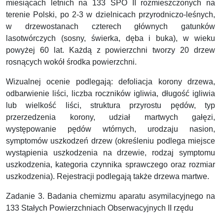
miesiącach letnich na 133 SPO II rozmieszczonych na
terenie Polski, po 2-3 w dzielnicach przyrodniczo-leśnych,
w drzewostanach czterech głównych gatunków
lasotwórczych (sosny, świerka, dęba i buka), w wieku
powyżej 60 lat. Każdą z powierzchni tworzy 20 drzew
rosnących wokół środka powierzchni.
Wizualnej ocenie podlegają: defoliacja korony drzewa,
odbarwienie liści, liczba roczników igliwia, długość igliwia
lub wielkość liści, struktura przyrostu pędów, typ
przerzedzenia korony, udział martwych gałęzi,
występowanie pędów wtórnych, urodzaju nasion,
symptomów uszkodzeń drzew (określeniu podlega miejsce
wystąpienia uszkodzenia na drzewie, rodzaj symptomu
uszkodzenia, kategoria czynnika sprawczego oraz rozmiar
uszkodzenia). Rejestracji podlegają także drzewa martwe.
Zadanie 3. Badania chemizmu aparatu asymilacyjnego na
133 Stałych Powierzchniach Obserwacyjnych II rzędu