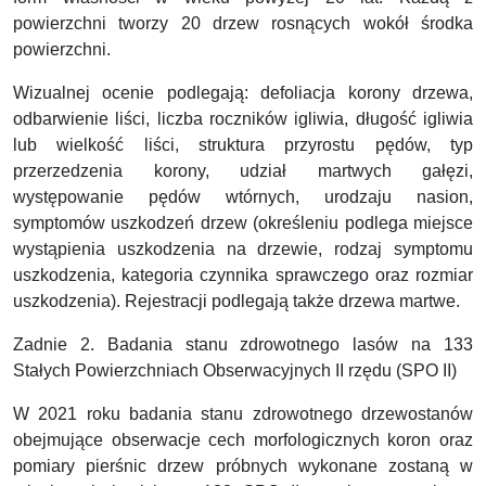
powierzchni tworzy 20 drzew rosnących wokół środka
powierzchni.
Wizualnej ocenie podlegają: defoliacja korony drzewa,
odbarwienie liści, liczba roczników igliwia, długość igliwia
lub wielkość liści, struktura przyrostu pędów, typ
przerzedzenia korony, udział martwych gałęzi,
występowanie pędów wtórnych, urodzaju nasion,
symptomów uszkodzeń drzew (określeniu podlega miejsce
wystąpienia uszkodzenia na drzewie, rodzaj symptomu
uszkodzenia, kategoria czynnika sprawczego oraz rozmiar
uszkodzenia). Rejestracji podlegają także drzewa martwe.
Zadnie 2. Badania stanu zdrowotnego lasów na 133
Stałych Powierzchniach Obserwacyjnych II rzędu (SPO II)
W 2021 roku badania stanu zdrowotnego drzewostanów
obejmujące obserwacje cech morfologicznych koron oraz
pomiary pierśnic drzew próbnych wykonane zostaną w