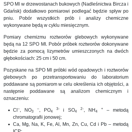
SPO MI w drzewostanach bukowych (Nadleśnictwa Bircza i
Gdańsk) dodatkowo pomiarowi podlegać będzie spływ po
pniu. Pobór wszystkich prób i analizy chemiczne
wykonywane będą w cyklu miesięcznym.
Pomiary chemizmu roztworów glebowych wykonywane
będą na 12 SPO MI. Pobór próbek roztworów dokonywane
będzie za pomocą lizymetrów umieszczonych na dwóch
głębokościach: 25 cm i 50 cm.
Pozyskane na SPO MI próbki wód opadowych i roztworów
glebowych po przetransportowaniu do laboratorium
poddawane są pomiarom w celu określenia ich objętości, a
następnie poddawane są analizom chemicznym i
oznaczeniu:
–
–
3-
2-
+
Cl
, NO
, PO
i SO
, NH
– metodą
3
4
4
4
chromatografii jonowej;
Ca, Mg, Na, K, Fe, Al, Mn, Zn, Cu, Cd i Pb – metodą
ICP;