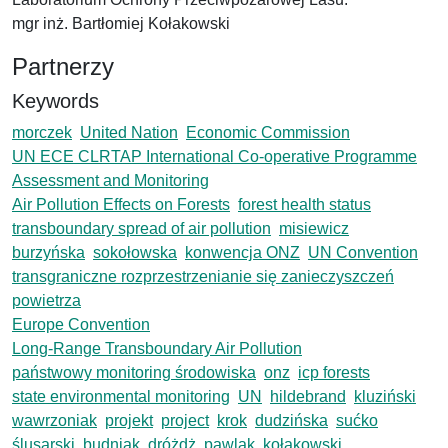
mgr inż. Bartłomiej Kołakowski
Partnerzy
Keywords
morczek
United Nation
Economic Commission
UN ECE CLRTAP International Co-operative Programme
Assessment and Monitoring
Air Pollution Effects on Forests
forest health status
transboundary spread of air pollution
misiewicz
burzyńska
sokołowska
konwencja ONZ
UN Convention
transgraniczne rozprzestrzenianie się zanieczyszczeń
powietrza
Europe Convention
Long-Range Transboundary Air Pollution
państwowy monitoring środowiska
onz
icp forests
state environmental monitoring
UN
hildebrand
kluziński
wawrzoniak
projekt
project
krok
dudzińska
sućko
ślusarski
budniak
dróżdż
pawlak
kołakowski