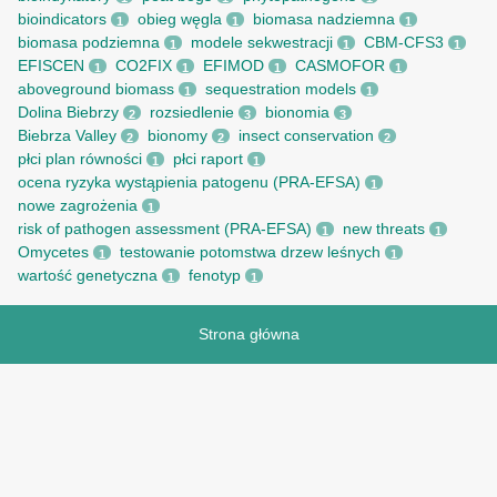
bioindicators
obieg węgla
biomasa nadziemna
1
1
1
biomasa podziemna
modele sekwestracji
CBM-CFS3
1
1
1
EFISCEN
CO2FIX
EFIMOD
CASMOFOR
1
1
1
1
aboveground biomass
sequestration models
1
1
Dolina Biebrzy
rozsiedlenie
bionomia
2
3
3
Biebrza Valley
bionomy
insect conservation
2
2
2
płci plan równości
płci raport
1
1
ocena ryzyka wystąpienia patogenu (PRA-EFSA)
1
nowe zagrożenia
1
risk of pathogen assessment (PRA-EFSA)
new threats
1
1
Omycetes
testowanie potomstwa drzew leśnych
1
1
wartość genetyczna
fenotyp
1
1
Strona główna