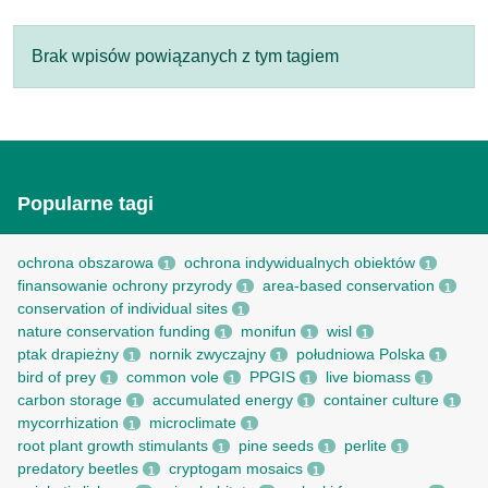
Brak wpisów powiązanych z tym tagiem
Popularne tagi
ochrona obszarowa
ochrona indywidualnych obiektów
1
1
finansowanie ochrony przyrody
area-based conservation
1
1
conservation of individual sites
1
nature conservation funding
monifun
wisl
1
1
1
ptak drapieżny
nornik zwyczajny
południowa Polska
1
1
1
bird of prey
common vole
PPGIS
live biomass
1
1
1
1
carbon storage
accumulated energy
container culture
1
1
1
mycorrhization
microclimate
1
1
root рlant growth stimulants
pine seeds
perlite
1
1
1
predatory beetles
cryptogam mosaics
1
1