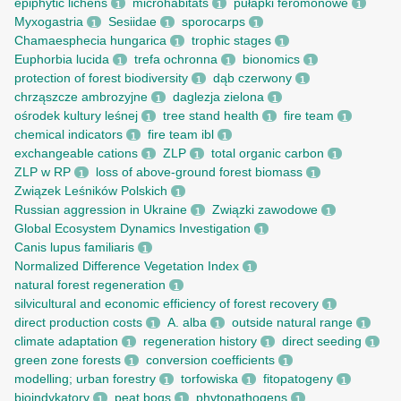
epiphytic lichens
microhabitats
pułapki feromonowe
1
1
1
Myxogastria
Sesiidae
sporocarps
1
1
1
Chamaesphecia hungarica
trophic stages
1
1
Euphorbia lucida
trefa ochronna
bionomics
1
1
1
protection of forest biodiversity
dąb czerwony
1
1
chrząszcze ambrozyjne
daglezja zielona
1
1
ośrodek kultury leśnej
tree stand health
fire team
1
1
1
chemical indicators
fire team ibl
1
1
exchangeable cations
ZLP
total organic carbon
1
1
1
ZLP w RP
loss of above-ground forest biomass
1
1
Związek Leśników Polskich
1
Russian aggression in Ukraine
Związki zawodowe
1
1
Global Ecosystem Dynamics Investigation
1
Canis lupus familiaris
1
Normalized Difference Vegetation Index
1
natural forest regeneration
1
silvicultural and economic efficiency of forest recovery
1
direct production costs
A. alba
outside natural range
1
1
1
climate adaptation
regeneration history
direct seeding
1
1
1
green zone forests
conversion coefficients
1
1
modelling; urban forestry
torfowiska
fitopatogeny
1
1
1
bioindykatory
peat bogs
phytopathogens
1
1
1