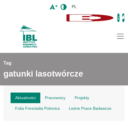
PL
Togg
Tag
gatunki lasotwórcze
Aktualności
Pracownicy
Projekty
Folia Forestalia Polonica
Leśne Prace Badawcze