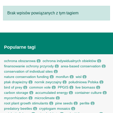
Brak wpisów powiązanych z tym tagiem
Popularne tagi
ochrona obszarowa
ochrona indywidualnych obiektów
1
1
finansowanie ochrony przyrody
area-based conservation
1
1
conservation of individual sites
1
nature conservation funding
monifun
wisl
1
1
1
ptak drapieżny
nornik zwyczajny
południowa Polska
1
1
1
bird of prey
common vole
PPGIS
live biomass
1
1
1
1
carbon storage
accumulated energy
container culture
1
1
1
mycorrhization
microclimate
1
1
root рlant growth stimulants
pine seeds
perlite
1
1
1
predatory beetles
cryptogam mosaics
1
1