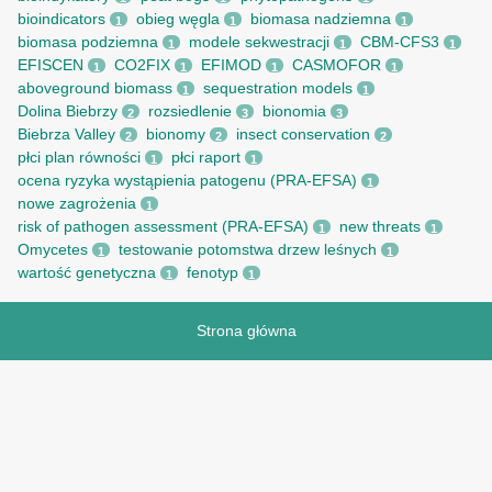
bioindicators
obieg węgla
biomasa nadziemna
1
1
1
biomasa podziemna
modele sekwestracji
CBM-CFS3
1
1
1
EFISCEN
CO2FIX
EFIMOD
CASMOFOR
1
1
1
1
aboveground biomass
sequestration models
1
1
Dolina Biebrzy
rozsiedlenie
bionomia
2
3
3
Biebrza Valley
bionomy
insect conservation
2
2
2
płci plan równości
płci raport
1
1
ocena ryzyka wystąpienia patogenu (PRA-EFSA)
1
nowe zagrożenia
1
risk of pathogen assessment (PRA-EFSA)
new threats
1
1
Omycetes
testowanie potomstwa drzew leśnych
1
1
wartość genetyczna
fenotyp
1
1
Strona główna