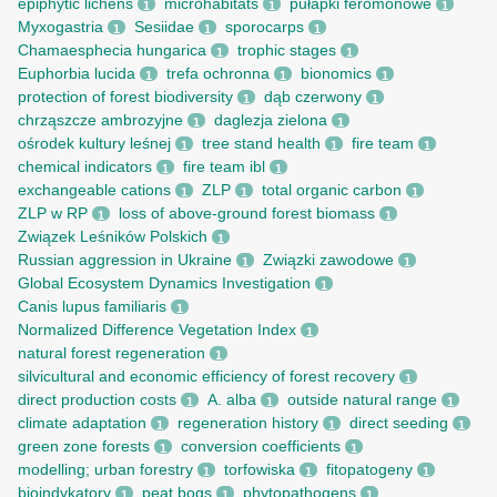
epiphytic lichens
microhabitats
pułapki feromonowe
1
1
1
Myxogastria
Sesiidae
sporocarps
1
1
1
Chamaesphecia hungarica
trophic stages
1
1
Euphorbia lucida
trefa ochronna
bionomics
1
1
1
protection of forest biodiversity
dąb czerwony
1
1
chrząszcze ambrozyjne
daglezja zielona
1
1
ośrodek kultury leśnej
tree stand health
fire team
1
1
1
chemical indicators
fire team ibl
1
1
exchangeable cations
ZLP
total organic carbon
1
1
1
ZLP w RP
loss of above-ground forest biomass
1
1
Związek Leśników Polskich
1
Russian aggression in Ukraine
Związki zawodowe
1
1
Global Ecosystem Dynamics Investigation
1
Canis lupus familiaris
1
Normalized Difference Vegetation Index
1
natural forest regeneration
1
silvicultural and economic efficiency of forest recovery
1
direct production costs
A. alba
outside natural range
1
1
1
climate adaptation
regeneration history
direct seeding
1
1
1
green zone forests
conversion coefficients
1
1
modelling; urban forestry
torfowiska
fitopatogeny
1
1
1
bioindykatory
peat bogs
phytopathogens
1
1
1