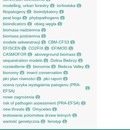
1
modelling; urban forestry
torfowiska
1
1
fitopatogeny
bioindykatory
1
1
peat bogs
phytopathogens
1
1
bioindicators
obieg węgla
1
1
biomasa nadziemna
1
biomasa podziemna
1
modele sekwestracji
CBM-CFS3
1
1
EFISCEN
CO2FIX
EFIMOD
1
1
1
CASMOFOR
aboveground biomass
1
1
sequestration models
Dolina Biebrzy
1
2
rozsiedlenie
bionomia
Biebrza Valley
3
3
2
bionomy
insect conservation
2
2
płci plan równości
płci raport
1
1
ocena ryzyka wystąpienia patogenu (PRA-
1
EFSA)
nowe zagrożenia
1
risk of pathogen assessment (PRA-EFSA)
1
new threats
Omycetes
1
1
testowanie potomstwa drzew leśnych
1
wartość genetyczna
fenotyp
1
1