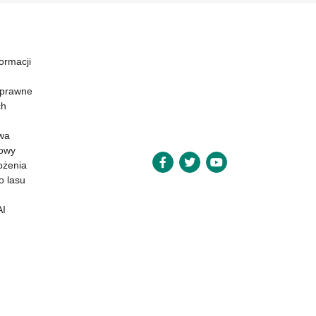
formacji
 prawne
ch
wa
powy
ożenia
o lasu
AI