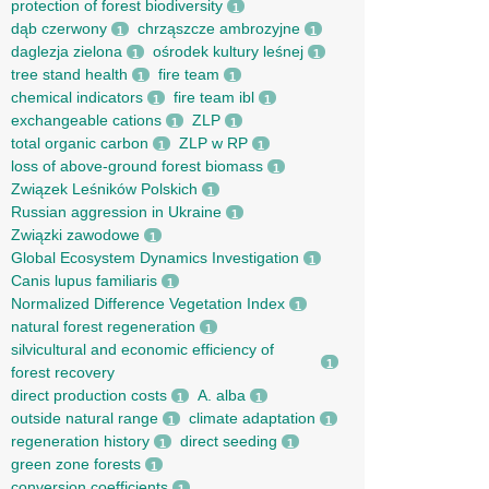
protection of forest biodiversity
1
dąb czerwony
chrząszcze ambrozyjne
1
1
daglezja zielona
ośrodek kultury leśnej
1
1
tree stand health
fire team
1
1
chemical indicators
fire team ibl
1
1
exchangeable cations
ZLP
1
1
total organic carbon
ZLP w RP
1
1
loss of above-ground forest biomass
1
Związek Leśników Polskich
1
Russian aggression in Ukraine
1
Związki zawodowe
1
Global Ecosystem Dynamics Investigation
1
Canis lupus familiaris
1
Normalized Difference Vegetation Index
1
natural forest regeneration
1
silvicultural and economic efficiency of
1
forest recovery
direct production costs
A. alba
1
1
outside natural range
climate adaptation
1
1
regeneration history
direct seeding
1
1
green zone forests
1
conversion coefficients