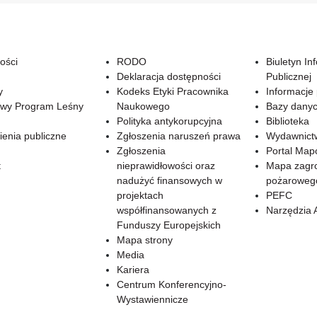
ości
RODO
Biuletyn In
Deklaracja dostępności
Publicznej
y
Kodeks Etyki Pracownika
Informacje
wy Program Leśny
Naukowego
Bazy dany
Polityka antykorupcyjna
Biblioteka
enia publiczne
Zgłoszenia naruszeń prawa
Wydawnict
Zgłoszenia
Portal Ma
t
nieprawidłowości oraz
Mapa zagr
nadużyć finansowych w
pożaroweg
projektach
PEFC
współfinansowanych z
Narzędzia 
Funduszy Europejskich
Mapa strony
Media
Kariera
Centrum Konferencyjno-
Wystawiennicze