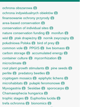
ochrona obszarowa
1
ochrona indywidualnych obiektów
1
finansowanie ochrony przyrody
1
area-based conservation
1
conservation of individual sites
1
nature conservation funding
monifun
1
1
wisl
ptak drapieżny
nornik zwyczajny
1
1
1
południowa Polska
bird of prey
1
1
common vole
PPGIS
live biomass
1
1
1
carbon storage
accumulated energy
1
1
container culture
mycorrhization
1
1
microclimate
1
root рlant growth stimulants
pine seeds
1
1
perlite
predatory beetles
1
1
cryptogam mosaics
epiphytic lichens
1
1
microhabitats
pułapki feromonowe
1
1
Myxogastria
Sesiidae
sporocarps
1
1
1
Chamaesphecia hungarica
1
trophic stages
Euphorbia lucida
1
1
trefa ochronna
bionomics
1
1