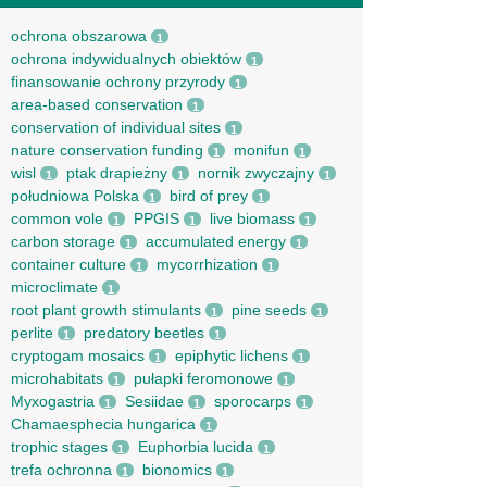
ochrona obszarowa
1
ochrona indywidualnych obiektów
1
finansowanie ochrony przyrody
1
area-based conservation
1
conservation of individual sites
1
nature conservation funding
monifun
1
1
wisl
ptak drapieżny
nornik zwyczajny
1
1
1
południowa Polska
bird of prey
1
1
common vole
PPGIS
live biomass
1
1
1
carbon storage
accumulated energy
1
1
container culture
mycorrhization
1
1
microclimate
1
root рlant growth stimulants
pine seeds
1
1
perlite
predatory beetles
1
1
cryptogam mosaics
epiphytic lichens
1
1
microhabitats
pułapki feromonowe
1
1
Myxogastria
Sesiidae
sporocarps
1
1
1
Chamaesphecia hungarica
1
trophic stages
Euphorbia lucida
1
1
trefa ochronna
bionomics
1
1