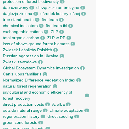
protection of forest biodiversity
1
dąb czerwony
chrząszcze ambrozyjne
1
1
daglezja zielona
ośrodek kultury leśnej
1
1
tree stand health
fire team
1
1
chemical indicators
fire team ibl
1
1
exchangeable cations
ZLP
1
1
total organic carbon
ZLP w RP
1
1
loss of above-ground forest biomass
1
Związek Leśników Polskich
1
Russian aggression in Ukraine
1
Związki zawodowe
1
Global Ecosystem Dynamics Investigation
1
Canis lupus familiaris
1
Normalized Difference Vegetation Index
1
natural forest regeneration
1
silvicultural and economic efficiency of
1
forest recovery
direct production costs
A. alba
1
1
outside natural range
climate adaptation
1
1
regeneration history
direct seeding
1
1
green zone forests
1
conversion coefficients