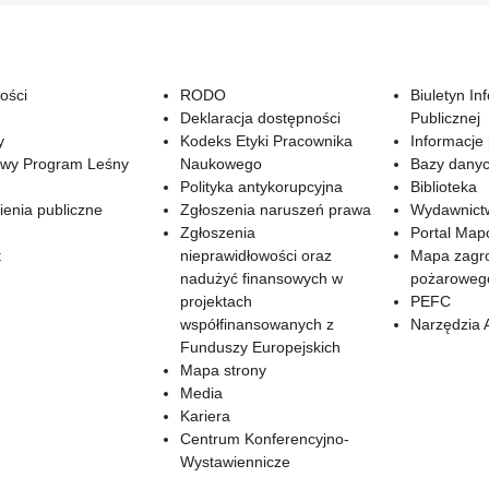
ości
RODO
Biuletyn In
Deklaracja dostępności
Publicznej
y
Kodeks Etyki Pracownika
Informacje
wy Program Leśny
Naukowego
Bazy dany
Polityka antykorupcyjna
Biblioteka
enia publiczne
Zgłoszenia naruszeń prawa
Wydawnict
Zgłoszenia
Portal Ma
t
nieprawidłowości oraz
Mapa zagr
nadużyć finansowych w
pożaroweg
projektach
PEFC
współfinansowanych z
Narzędzia 
Funduszy Europejskich
Mapa strony
Media
Kariera
Centrum Konferencyjno-
Wystawiennicze