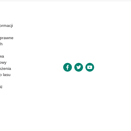
formacji
 prawne
ch
wa
powy
ożenia
o lasu
AI