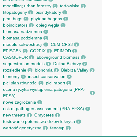
1
modelling; urban forestry
torfowiska
1
1
fitopatogeny
bioindykatory
1
1
peat bogs
phytopathogens
1
1
bioindicators
obieg węgla
1
1
biomasa nadziemna
1
biomasa podziemna
1
modele sekwestracji
CBM-CFS3
1
1
EFISCEN
CO2FIX
EFIMOD
1
1
1
CASMOFOR
aboveground biomass
1
1
sequestration models
Dolina Biebrzy
1
2
rozsiedlenie
bionomia
Biebrza Valley
3
3
2
bionomy
insect conservation
2
2
płci plan równości
płci raport
1
1
ocena ryzyka wystąpienia patogenu (PRA-
1
EFSA)
nowe zagrożenia
1
risk of pathogen assessment (PRA-EFSA)
1
new threats
Omycetes
1
1
testowanie potomstwa drzew leśnych
1
wartość genetyczna
fenotyp
1
1