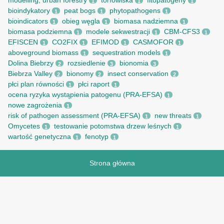
modelling; urban forestry
torfowiska
fitopatogeny
1
1
1
bioindykatory
peat bogs
phytopathogens
1
1
1
bioindicators
obieg węgla
biomasa nadziemna
1
1
1
biomasa podziemna
modele sekwestracji
CBM-CFS3
1
1
1
EFISCEN
CO2FIX
EFIMOD
CASMOFOR
1
1
1
1
aboveground biomass
sequestration models
1
1
Dolina Biebrzy
rozsiedlenie
bionomia
2
3
3
Biebrza Valley
bionomy
insect conservation
2
2
2
płci plan równości
płci raport
1
1
ocena ryzyka wystąpienia patogenu (PRA-EFSA)
1
nowe zagrożenia
1
risk of pathogen assessment (PRA-EFSA)
new threats
1
1
Omycetes
testowanie potomstwa drzew leśnych
1
1
wartość genetyczna
fenotyp
1
1
Strona główna