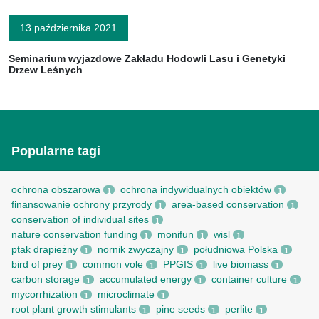
13 października 2021
Seminarium wyjazdowe Zakładu Hodowli Lasu i Genetyki
Drzew Leśnych
Popularne tagi
ochrona obszarowa
ochrona indywidualnych obiektów
1
1
finansowanie ochrony przyrody
area-based conservation
1
1
conservation of individual sites
1
nature conservation funding
monifun
wisl
1
1
1
ptak drapieżny
nornik zwyczajny
południowa Polska
1
1
1
bird of prey
common vole
PPGIS
live biomass
1
1
1
1
carbon storage
accumulated energy
container culture
1
1
1
mycorrhization
microclimate
1
1
root рlant growth stimulants
pine seeds
perlite
1
1
1