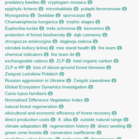
predatory beetles
cryptogam mosaics
1
1
epiphytic lichens
microhabitats
pułapki feromonowe
1
1
1
Myxogastria
Sesiidae
sporocarps
1
1
1
Chamaesphecia hungarica
trophic stages
1
1
Euphorbia lucida
trefa ochronna
bionomics
1
1
1
protection of forest biodiversity
dąb czerwony
1
1
chrząszcze ambrozyjne
daglezja zielona
1
1
ośrodek kultury leśnej
tree stand health
fire team
1
1
1
chemical indicators
fire team ibl
1
1
exchangeable cations
ZLP
total organic carbon
1
1
1
ZLP w RP
loss of above-ground forest biomass
1
1
Związek Leśników Polskich
1
Russian aggression in Ukraine
Związki zawodowe
1
1
Global Ecosystem Dynamics Investigation
1
Canis lupus familiaris
1
Normalized Difference Vegetation Index
1
natural forest regeneration
1
silvicultural and economic efficiency of forest recovery
1
direct production costs
A. alba
outside natural range
1
1
1
climate adaptation
regeneration history
direct seeding
1
1
1
green zone forests
conversion coefficients
1
1