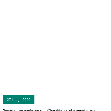
27 lutego 2020
Seminarium naukowe pt. „Charakterystyka genetyczna i