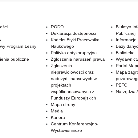
ości
RODO
Biuletyn In
Deklaracja dostępności
Publicznej
y
Kodeks Etyki Pracownika
Informacje
wy Program Leśny
Naukowego
Bazy dany
Polityka antykorupcyjna
Biblioteka
enia publiczne
Zgłoszenia naruszeń prawa
Wydawnict
Zgłoszenia
Portal Ma
t
nieprawidłowości oraz
Mapa zagr
nadużyć finansowych w
pożaroweg
projektach
PEFC
współfinansowanych z
Narzędzia 
Funduszy Europejskich
Mapa strony
Media
Kariera
Centrum Konferencyjno-
Wystawiennicze