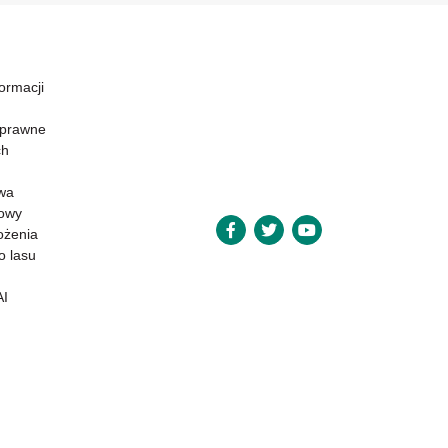
formacji
 prawne
ch
wa
powy
ożenia
o lasu
AI