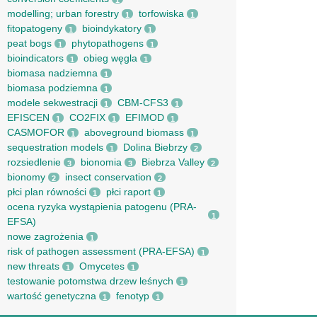
1
modelling; urban forestry
torfowiska
1
1
fitopatogeny
bioindykatory
1
1
peat bogs
phytopathogens
1
1
bioindicators
obieg węgla
1
1
biomasa nadziemna
1
biomasa podziemna
1
modele sekwestracji
CBM-CFS3
1
1
EFISCEN
CO2FIX
EFIMOD
1
1
1
CASMOFOR
aboveground biomass
1
1
sequestration models
Dolina Biebrzy
1
2
rozsiedlenie
bionomia
Biebrza Valley
3
3
2
bionomy
insect conservation
2
2
płci plan równości
płci raport
1
1
ocena ryzyka wystąpienia patogenu (PRA-
1
EFSA)
nowe zagrożenia
1
risk of pathogen assessment (PRA-EFSA)
1
new threats
Omycetes
1
1
testowanie potomstwa drzew leśnych
1
wartość genetyczna
fenotyp
1
1