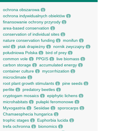
ochrona obszarowa
1
ochrona indywidualnych obiektów
1
finansowanie ochrony przyrody
1
area-based conservation
1
conservation of individual sites
1
nature conservation funding
monifun
1
1
wisl
ptak drapieżny
nornik zwyczajny
1
1
1
południowa Polska
bird of prey
1
1
common vole
PPGIS
live biomass
1
1
1
carbon storage
accumulated energy
1
1
container culture
mycorrhization
1
1
microclimate
1
root рlant growth stimulants
pine seeds
1
1
perlite
predatory beetles
1
1
cryptogam mosaics
epiphytic lichens
1
1
microhabitats
pułapki feromonowe
1
1
Myxogastria
Sesiidae
sporocarps
1
1
1
Chamaesphecia hungarica
1
trophic stages
Euphorbia lucida
1
1
trefa ochronna
bionomics
1
1