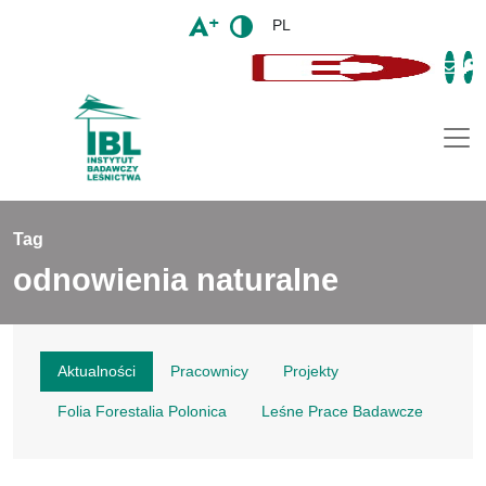
PL
Togg
Tag
odnowienia naturalne
Aktualności
Pracownicy
Projekty
Folia Forestalia Polonica
Leśne Prace Badawcze