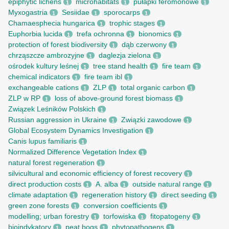
epiphytic lichens
microhabitats
pułapki feromonowe
1
1
1
Myxogastria
Sesiidae
sporocarps
1
1
1
Chamaesphecia hungarica
trophic stages
1
1
Euphorbia lucida
trefa ochronna
bionomics
1
1
1
protection of forest biodiversity
dąb czerwony
1
1
chrząszcze ambrozyjne
daglezja zielona
1
1
ośrodek kultury leśnej
tree stand health
fire team
1
1
1
chemical indicators
fire team ibl
1
1
exchangeable cations
ZLP
total organic carbon
1
1
1
ZLP w RP
loss of above-ground forest biomass
1
1
Związek Leśników Polskich
1
Russian aggression in Ukraine
Związki zawodowe
1
1
Global Ecosystem Dynamics Investigation
1
Canis lupus familiaris
1
Normalized Difference Vegetation Index
1
natural forest regeneration
1
silvicultural and economic efficiency of forest recovery
1
direct production costs
A. alba
outside natural range
1
1
1
climate adaptation
regeneration history
direct seeding
1
1
1
green zone forests
conversion coefficients
1
1
modelling; urban forestry
torfowiska
fitopatogeny
1
1
1
bioindykatory
peat bogs
phytopathogens
1
1
1