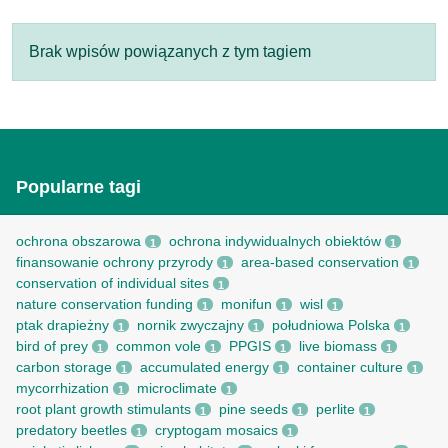
Brak wpisów powiązanych z tym tagiem
Popularne tagi
ochrona obszarowa
ochrona indywidualnych obiektów
1
1
finansowanie ochrony przyrody
area-based conservation
1
1
conservation of individual sites
1
nature conservation funding
monifun
wisl
1
1
1
ptak drapieżny
nornik zwyczajny
południowa Polska
1
1
1
bird of prey
common vole
PPGIS
live biomass
1
1
1
1
carbon storage
accumulated energy
container culture
1
1
1
mycorrhization
microclimate
1
1
root рlant growth stimulants
pine seeds
perlite
1
1
1
predatory beetles
cryptogam mosaics
1
1