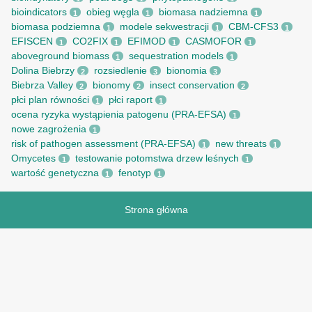
bioindicators
obieg węgla
biomasa nadziemna
1
1
1
biomasa podziemna
modele sekwestracji
CBM-CFS3
1
1
1
EFISCEN
CO2FIX
EFIMOD
CASMOFOR
1
1
1
1
aboveground biomass
sequestration models
1
1
Dolina Biebrzy
rozsiedlenie
bionomia
2
3
3
Biebrza Valley
bionomy
insect conservation
2
2
2
płci plan równości
płci raport
1
1
ocena ryzyka wystąpienia patogenu (PRA-EFSA)
1
nowe zagrożenia
1
risk of pathogen assessment (PRA-EFSA)
new threats
1
1
Omycetes
testowanie potomstwa drzew leśnych
1
1
wartość genetyczna
fenotyp
1
1
Strona główna