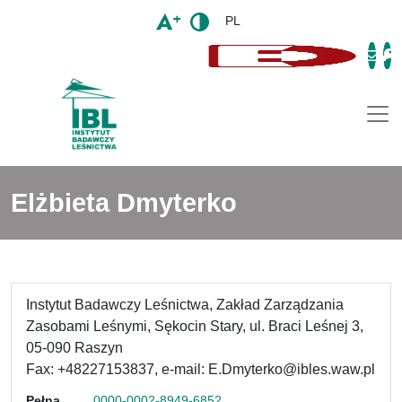
PL
Togg
Elżbieta Dmyterko
Instytut Badawczy Leśnictwa, Zakład Zarządzania
Zasobami Leśnymi, Sękocin Stary, ul. Braci Leśnej 3,
05-090 Raszyn
Fax: +48227153837, e-mail: E.Dmyterko@ibles.waw.pl
Pełna
0000-0002-8949-6852