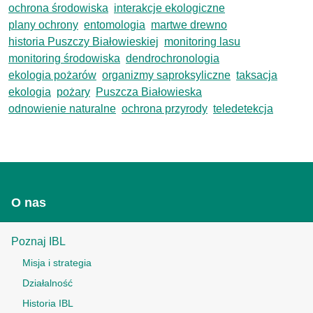
ochrona środowiska
interakcje ekologiczne
plany ochrony
entomologia
martwe drewno
historia Puszczy Białowieskiej
monitoring lasu
monitoring środowiska
dendrochronologia
ekologia pożarów
organizmy saproksyliczne
taksacja
ekologia
pożary
Puszcza Białowieska
odnowienie naturalne
ochrona przyrody
teledetekcja
O nas
Poznaj IBL
Misja i strategia
Działalność
Historia IBL