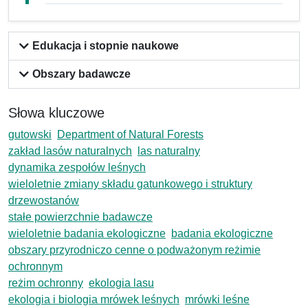
Edukacja i stopnie naukowe
Obszary badawcze
Słowa kluczowe
gutowski
Department of Natural Forests
zakład lasów naturalnych
las naturalny
dynamika zespołów leśnych
wieloletnie zmiany składu gatunkowego i struktury
drzewostanów
stałe powierzchnie badawcze
wieloletnie badania ekologiczne
badania ekologiczne
obszary przyrodniczo cenne o podważonym reżimie
ochronnym
reżim ochronny
ekologia lasu
ekologia i biologia mrówek leśnych
mrówki leśne