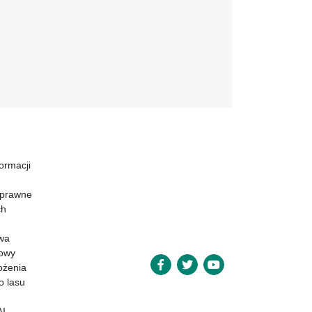
formacji
 prawne
ch
wa
powy
ożenia
o lasu
AI