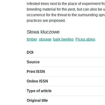
infested trees next to the place of experiment 
breeding material for the pest, but can also be
occurrence for the threat to the surrounding sp
practices are proposed.
Słowa kluczowe
timber
storage
bark beetles
Picea abies
DOI
Source
Print ISSN
Online ISSN
Type of article
Original title