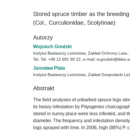
Stored spruce timber as the breeding
(Col., Curculionidae, Scolytinae)
Autorzy
Wojciech Grodzki
Instytut Badawczy Leśnictwa, Zakład Ochrony Lasu, 
Tel. Tel. +48 12 681 90 22, e-mail: w.grodzki@ibles.
Jarosław Plata
Instytut Badawczy Leśnictwa, Zakład Gospodarki Le
Abstrakt
The field analyses of unbarked spruce logs stor
its heavy infestation by Pityogenes chalcograp
stored in sunny place were less infested, and th
diameter. The frequency and infestation density
logs sprayed with lime. In 2006, high (88%) P.