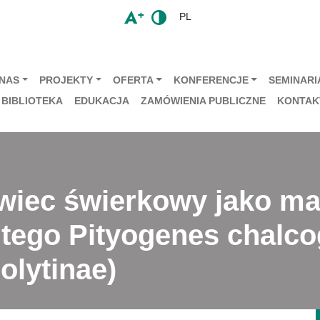
PL
 NAS
PROJEKTY
OFERTA
KONFERENCJE
SEMINARIA
BIBLIOTEKA
EDUKACJA
ZAMÓWIENIA PUBLICZNE
KONTAK
iec świerkowy jako mat
tego Pityogenes chalcog
olytinae)