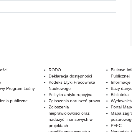
ości
RODO
Biuletyn In
Deklaracja dostępności
Publicznej
y
Kodeks Etyki Pracownika
Informacje
wy Program Leśny
Naukowego
Bazy dany
Polityka antykorupcyjna
Biblioteka
enia publiczne
Zgłoszenia naruszeń prawa
Wydawnict
Zgłoszenia
Portal Ma
t
nieprawidłowości oraz
Mapa zagr
nadużyć finansowych w
pożaroweg
projektach
PEFC
współfinansowanych z
Narzędzia 