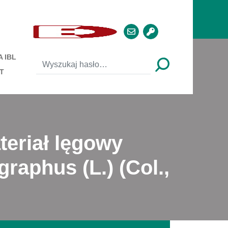
 IBL
T
eriał lęgowy
raphus (L.) (Col.,