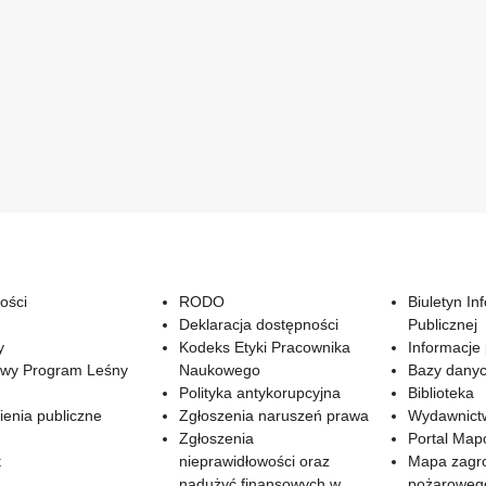
ości
RODO
Biuletyn In
Deklaracja dostępności
Publicznej
y
Kodeks Etyki Pracownika
Informacje
wy Program Leśny
Naukowego
Bazy dany
Polityka antykorupcyjna
Biblioteka
enia publiczne
Zgłoszenia naruszeń prawa
Wydawnict
Zgłoszenia
Portal Ma
t
nieprawidłowości oraz
Mapa zagr
nadużyć finansowych w
pożaroweg