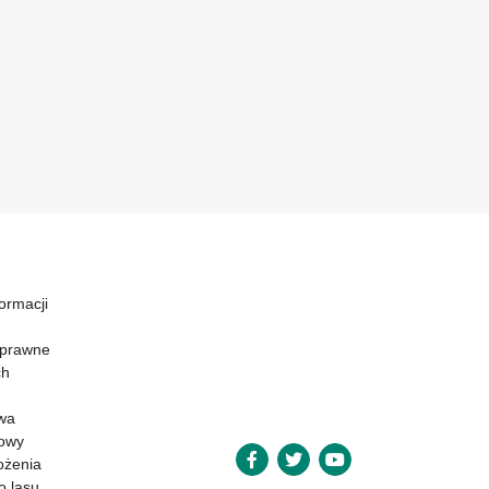
formacji
 prawne
ch
wa
powy
ożenia
o lasu