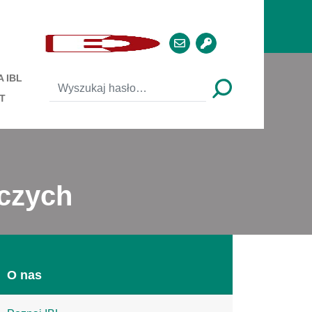
 IBL
T
wczych
O nas