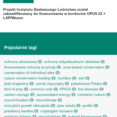
Projekt Instytutu Badawczego Leśnictwa został
zakwalifikowany do finansowania w konkursie OPUS 22 +
LAP/Weave
Popularne tagi
ochrona obszarowa
ochrona indywidualnych obiektów
1
1
finansowanie ochrony przyrody
area-based conservation
1
1
conservation of individual sites
1
nature conservation funding
monifun
wisl
1
1
1
ptak drapieżny
nornik zwyczajny
południowa Polska
1
1
1
bird of prey
common vole
PPGIS
live biomass
1
1
1
1
carbon storage
accumulated energy
container culture
1
1
1
mycorrhization
microclimate
1
1
root рlant growth stimulants
pine seeds
perlite
1
1
1
predatory beetles
cryptogam mosaics
1
1
epiphytic lichens
microhabitats
pułapki feromonowe