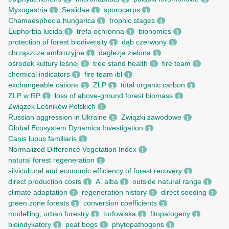
1
1
1
Myxogastria
Sesiidae
sporocarps
1
1
1
Chamaesphecia hungarica
trophic stages
1
1
Euphorbia lucida
trefa ochronna
bionomics
1
1
1
protection of forest biodiversity
dąb czerwony
1
1
chrząszcze ambrozyjne
daglezja zielona
1
1
ośrodek kultury leśnej
tree stand health
fire team
1
1
1
chemical indicators
fire team ibl
1
1
exchangeable cations
ZLP
total organic carbon
1
1
1
ZLP w RP
loss of above-ground forest biomass
1
1
Związek Leśników Polskich
1
Russian aggression in Ukraine
Związki zawodowe
1
1
Global Ecosystem Dynamics Investigation
1
Canis lupus familiaris
1
Normalized Difference Vegetation Index
1
natural forest regeneration
1
silvicultural and economic efficiency of forest recovery
1
direct production costs
A. alba
outside natural range
1
1
1
climate adaptation
regeneration history
direct seeding
1
1
1
green zone forests
conversion coefficients
1
1
modelling; urban forestry
torfowiska
fitopatogeny
1
1
1
bioindykatory
peat bogs
phytopathogens
1
1
1