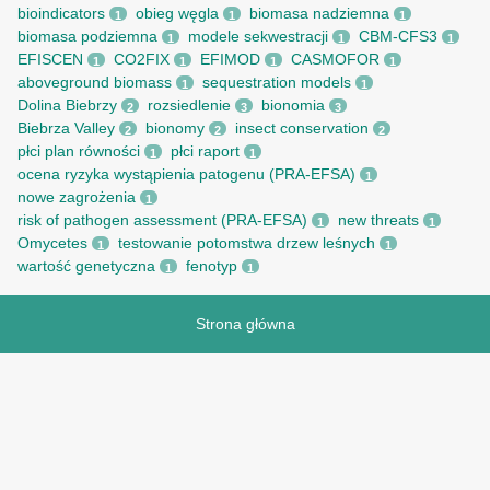
bioindicators
obieg węgla
biomasa nadziemna
1
1
1
biomasa podziemna
modele sekwestracji
CBM-CFS3
1
1
1
EFISCEN
CO2FIX
EFIMOD
CASMOFOR
1
1
1
1
aboveground biomass
sequestration models
1
1
Dolina Biebrzy
rozsiedlenie
bionomia
2
3
3
Biebrza Valley
bionomy
insect conservation
2
2
2
płci plan równości
płci raport
1
1
ocena ryzyka wystąpienia patogenu (PRA-EFSA)
1
nowe zagrożenia
1
risk of pathogen assessment (PRA-EFSA)
new threats
1
1
Omycetes
testowanie potomstwa drzew leśnych
1
1
wartość genetyczna
fenotyp
1
1
Strona główna