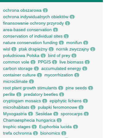
ochrona obszarowa
1
ochrona indywidualnych obiektów
1
finansowanie ochrony przyrody
1
area-based conservation
1
conservation of individual sites
1
nature conservation funding
monifun
1
1
wisl
ptak drapieżny
nornik zwyczajny
1
1
1
południowa Polska
bird of prey
1
1
common vole
PPGIS
live biomass
1
1
1
carbon storage
accumulated energy
1
1
container culture
mycorrhization
1
1
microclimate
1
root рlant growth stimulants
pine seeds
1
1
perlite
predatory beetles
1
1
cryptogam mosaics
epiphytic lichens
1
1
microhabitats
pułapki feromonowe
1
1
Myxogastria
Sesiidae
sporocarps
1
1
1
Chamaesphecia hungarica
1
trophic stages
Euphorbia lucida
1
1
trefa ochronna
bionomics
1
1