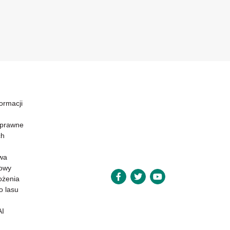
formacji
 prawne
ch
wa
powy
ożenia
o lasu
AI