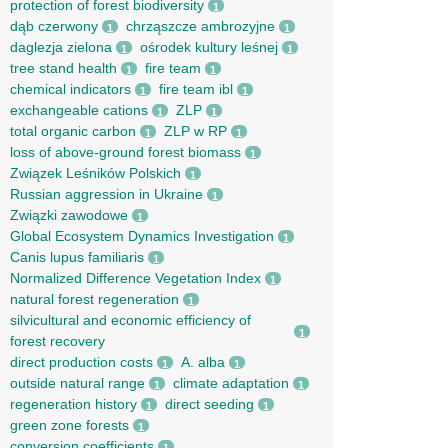
protection of forest biodiversity
1
dąb czerwony
chrząszcze ambrozyjne
1
1
daglezja zielona
ośrodek kultury leśnej
1
1
tree stand health
fire team
1
1
chemical indicators
fire team ibl
1
1
exchangeable cations
ZLP
1
1
total organic carbon
ZLP w RP
1
1
loss of above-ground forest biomass
1
Związek Leśników Polskich
1
Russian aggression in Ukraine
1
Związki zawodowe
1
Global Ecosystem Dynamics Investigation
1
Canis lupus familiaris
1
Normalized Difference Vegetation Index
1
natural forest regeneration
1
silvicultural and economic efficiency of
1
forest recovery
direct production costs
A. alba
1
1
outside natural range
climate adaptation
1
1
regeneration history
direct seeding
1
1
green zone forests
1
conversion coefficients