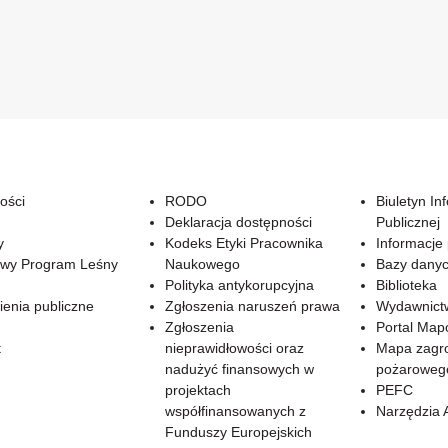
ości
RODO
Biuletyn In
Deklaracja dostępności
Publicznej
y
Kodeks Etyki Pracownika
Informacje
wy Program Leśny
Naukowego
Bazy dany
Polityka antykorupcyjna
Biblioteka
enia publiczne
Zgłoszenia naruszeń prawa
Wydawnict
Zgłoszenia
Portal Ma
t
nieprawidłowości oraz
Mapa zagr
nadużyć finansowych w
pożaroweg
projektach
PEFC
współfinansowanych z
Narzędzia 
Funduszy Europejskich