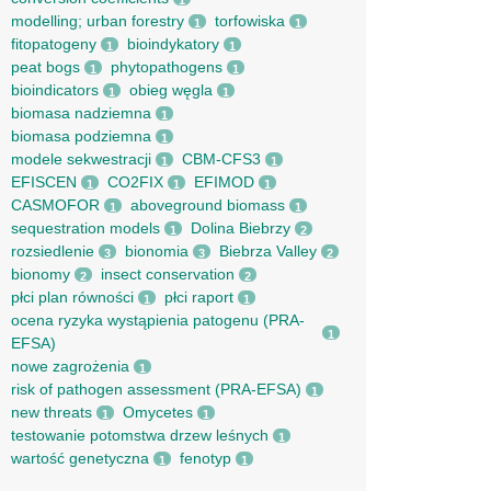
1
modelling; urban forestry
torfowiska
1
1
fitopatogeny
bioindykatory
1
1
peat bogs
phytopathogens
1
1
bioindicators
obieg węgla
1
1
biomasa nadziemna
1
biomasa podziemna
1
modele sekwestracji
CBM-CFS3
1
1
EFISCEN
CO2FIX
EFIMOD
1
1
1
CASMOFOR
aboveground biomass
1
1
sequestration models
Dolina Biebrzy
1
2
rozsiedlenie
bionomia
Biebrza Valley
3
3
2
bionomy
insect conservation
2
2
płci plan równości
płci raport
1
1
ocena ryzyka wystąpienia patogenu (PRA-
1
EFSA)
nowe zagrożenia
1
risk of pathogen assessment (PRA-EFSA)
1
new threats
Omycetes
1
1
testowanie potomstwa drzew leśnych
1
wartość genetyczna
fenotyp
1
1