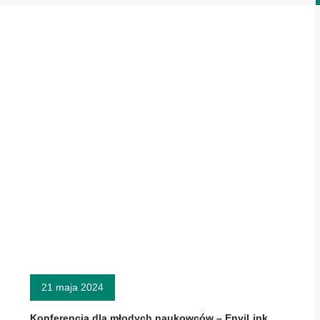
21 maja 2024
Konferencja dla młodych naukowców – EnviLink