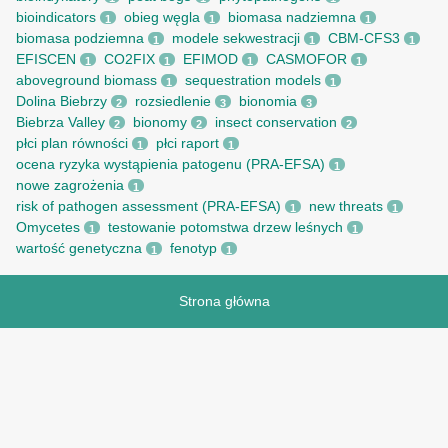
bioindicators
obieg węgla
biomasa nadziemna
1
1
1
biomasa podziemna
modele sekwestracji
CBM-CFS3
1
1
1
EFISCEN
CO2FIX
EFIMOD
CASMOFOR
1
1
1
1
aboveground biomass
sequestration models
1
1
Dolina Biebrzy
rozsiedlenie
bionomia
2
3
3
Biebrza Valley
bionomy
insect conservation
2
2
2
płci plan równości
płci raport
1
1
ocena ryzyka wystąpienia patogenu (PRA-EFSA)
1
nowe zagrożenia
1
risk of pathogen assessment (PRA-EFSA)
new threats
1
1
Omycetes
testowanie potomstwa drzew leśnych
1
1
wartość genetyczna
fenotyp
1
1
Strona główna