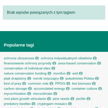
Brak wpisów powiązanych z tym tagiem
Popularne tagi
ochrona obszarowa
ochrona indywidualnych obiektów
1
1
finansowanie ochrony przyrody
area-based conservation
1
1
conservation of individual sites
1
nature conservation funding
monifun
wisl
1
1
1
ptak drapieżny
nornik zwyczajny
południowa Polska
1
1
1
bird of prey
common vole
PPGIS
live biomass
1
1
1
1
carbon storage
accumulated energy
container culture
1
1
1
mycorrhization
microclimate
1
1
root рlant growth stimulants
pine seeds
perlite
1
1
1
predatory beetles
cryptogam mosaics
1
1