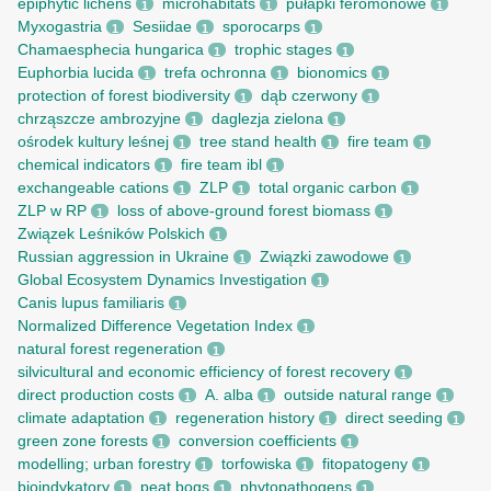
epiphytic lichens
microhabitats
pułapki feromonowe
1
1
1
Myxogastria
Sesiidae
sporocarps
1
1
1
Chamaesphecia hungarica
trophic stages
1
1
Euphorbia lucida
trefa ochronna
bionomics
1
1
1
protection of forest biodiversity
dąb czerwony
1
1
chrząszcze ambrozyjne
daglezja zielona
1
1
ośrodek kultury leśnej
tree stand health
fire team
1
1
1
chemical indicators
fire team ibl
1
1
exchangeable cations
ZLP
total organic carbon
1
1
1
ZLP w RP
loss of above-ground forest biomass
1
1
Związek Leśników Polskich
1
Russian aggression in Ukraine
Związki zawodowe
1
1
Global Ecosystem Dynamics Investigation
1
Canis lupus familiaris
1
Normalized Difference Vegetation Index
1
natural forest regeneration
1
silvicultural and economic efficiency of forest recovery
1
direct production costs
A. alba
outside natural range
1
1
1
climate adaptation
regeneration history
direct seeding
1
1
1
green zone forests
conversion coefficients
1
1
modelling; urban forestry
torfowiska
fitopatogeny
1
1
1
bioindykatory
peat bogs
phytopathogens
1
1
1