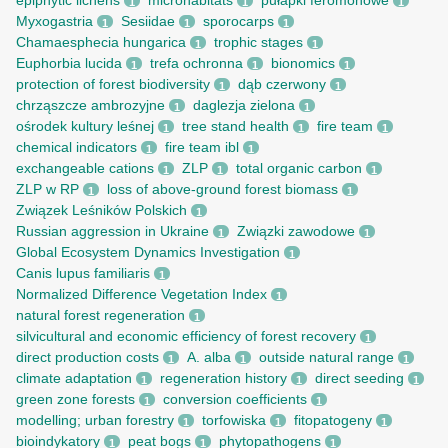
epiphytic lichens
microhabitats
pułapki feromonowe
1
1
1
Myxogastria
Sesiidae
sporocarps
1
1
1
Chamaesphecia hungarica
trophic stages
1
1
Euphorbia lucida
trefa ochronna
bionomics
1
1
1
protection of forest biodiversity
dąb czerwony
1
1
chrząszcze ambrozyjne
daglezja zielona
1
1
ośrodek kultury leśnej
tree stand health
fire team
1
1
1
chemical indicators
fire team ibl
1
1
exchangeable cations
ZLP
total organic carbon
1
1
1
ZLP w RP
loss of above-ground forest biomass
1
1
Związek Leśników Polskich
1
Russian aggression in Ukraine
Związki zawodowe
1
1
Global Ecosystem Dynamics Investigation
1
Canis lupus familiaris
1
Normalized Difference Vegetation Index
1
natural forest regeneration
1
silvicultural and economic efficiency of forest recovery
1
direct production costs
A. alba
outside natural range
1
1
1
climate adaptation
regeneration history
direct seeding
1
1
1
green zone forests
conversion coefficients
1
1
modelling; urban forestry
torfowiska
fitopatogeny
1
1
1
bioindykatory
peat bogs
phytopathogens
1
1
1