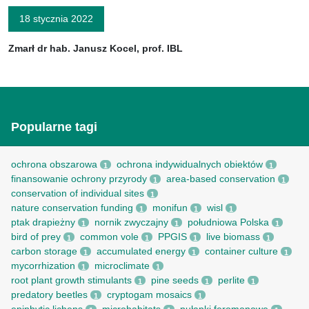
18 stycznia 2022
Zmarł dr hab. Janusz Kocel, prof. IBL
Popularne tagi
ochrona obszarowa
ochrona indywidualnych obiektów
1
1
finansowanie ochrony przyrody
area-based conservation
1
1
conservation of individual sites
1
nature conservation funding
monifun
wisl
1
1
1
ptak drapieżny
nornik zwyczajny
południowa Polska
1
1
1
bird of prey
common vole
PPGIS
live biomass
1
1
1
1
carbon storage
accumulated energy
container culture
1
1
1
mycorrhization
microclimate
1
1
root рlant growth stimulants
pine seeds
perlite
1
1
1
predatory beetles
cryptogam mosaics
1
1