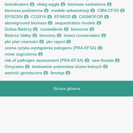
bioindicators
obieg węgla
biomasa nadziemna
1
1
1
biomasa podziemna
modele sekwestracji
CBM-CFS3
1
1
1
EFISCEN
CO2FIX
EFIMOD
CASMOFOR
1
1
1
1
aboveground biomass
sequestration models
1
1
Dolina Biebrzy
rozsiedlenie
bionomia
2
3
3
Biebrza Valley
bionomy
insect conservation
2
2
2
płci plan równości
płci raport
1
1
ocena ryzyka wystąpienia patogenu (PRA-EFSA)
1
nowe zagrożenia
1
risk of pathogen assessment (PRA-EFSA)
new threats
1
1
Omycetes
testowanie potomstwa drzew leśnych
1
1
wartość genetyczna
fenotyp
1
1
Strona główna