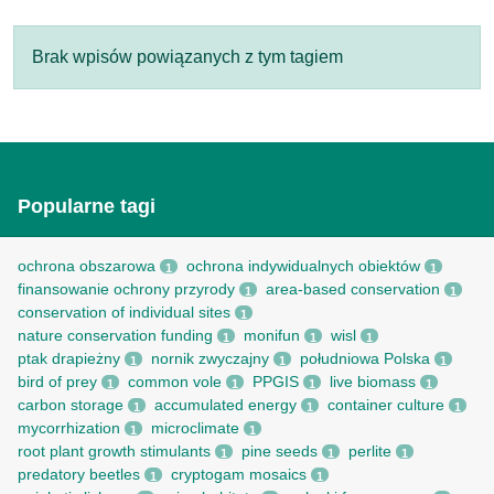
Brak wpisów powiązanych z tym tagiem
Popularne tagi
ochrona obszarowa
ochrona indywidualnych obiektów
1
1
finansowanie ochrony przyrody
area-based conservation
1
1
conservation of individual sites
1
nature conservation funding
monifun
wisl
1
1
1
ptak drapieżny
nornik zwyczajny
południowa Polska
1
1
1
bird of prey
common vole
PPGIS
live biomass
1
1
1
1
carbon storage
accumulated energy
container culture
1
1
1
mycorrhization
microclimate
1
1
root рlant growth stimulants
pine seeds
perlite
1
1
1
predatory beetles
cryptogam mosaics
1
1