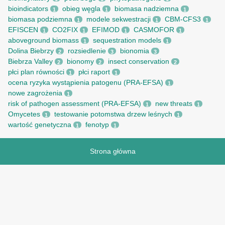
bioindicators
obieg węgla
biomasa nadziemna
1
1
1
biomasa podziemna
modele sekwestracji
CBM-CFS3
1
1
1
EFISCEN
CO2FIX
EFIMOD
CASMOFOR
1
1
1
1
aboveground biomass
sequestration models
1
1
Dolina Biebrzy
rozsiedlenie
bionomia
2
3
3
Biebrza Valley
bionomy
insect conservation
2
2
2
płci plan równości
płci raport
1
1
ocena ryzyka wystąpienia patogenu (PRA-EFSA)
1
nowe zagrożenia
1
risk of pathogen assessment (PRA-EFSA)
new threats
1
1
Omycetes
testowanie potomstwa drzew leśnych
1
1
wartość genetyczna
fenotyp
1
1
Strona główna