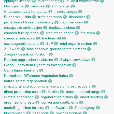
epiphytic lichens
microhabitats
pułapki feromonowe
1
1
1
Myxogastria
Sesiidae
sporocarps
1
1
1
Chamaesphecia hungarica
trophic stages
1
1
Euphorbia lucida
trefa ochronna
bionomics
1
1
1
protection of forest biodiversity
dąb czerwony
1
1
chrząszcze ambrozyjne
daglezja zielona
1
1
ośrodek kultury leśnej
tree stand health
fire team
1
1
1
chemical indicators
fire team ibl
1
1
exchangeable cations
ZLP
total organic carbon
1
1
1
ZLP w RP
loss of above-ground forest biomass
1
1
Związek Leśników Polskich
1
Russian aggression in Ukraine
Związki zawodowe
1
1
Global Ecosystem Dynamics Investigation
1
Canis lupus familiaris
1
Normalized Difference Vegetation Index
1
natural forest regeneration
1
silvicultural and economic efficiency of forest recovery
1
direct production costs
A. alba
outside natural range
1
1
1
climate adaptation
regeneration history
direct seeding
1
1
1
green zone forests
conversion coefficients
1
1
modelling; urban forestry
torfowiska
fitopatogeny
1
1
1
bioindykatory
peat bogs
phytopathogens
1
1
1