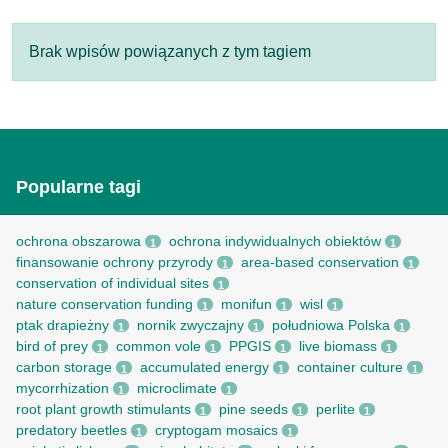
Brak wpisów powiązanych z tym tagiem
Popularne tagi
ochrona obszarowa
ochrona indywidualnych obiektów
1
1
finansowanie ochrony przyrody
area-based conservation
1
1
conservation of individual sites
1
nature conservation funding
monifun
wisl
1
1
1
ptak drapieżny
nornik zwyczajny
południowa Polska
1
1
1
bird of prey
common vole
PPGIS
live biomass
1
1
1
1
carbon storage
accumulated energy
container culture
1
1
1
mycorrhization
microclimate
1
1
root рlant growth stimulants
pine seeds
perlite
1
1
1
predatory beetles
cryptogam mosaics
1
1