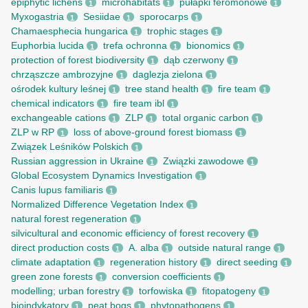
epiphytic lichens
microhabitats
pułapki feromonowe
1
1
1
Myxogastria
Sesiidae
sporocarps
1
1
1
Chamaesphecia hungarica
trophic stages
1
1
Euphorbia lucida
trefa ochronna
bionomics
1
1
1
protection of forest biodiversity
dąb czerwony
1
1
chrząszcze ambrozyjne
daglezja zielona
1
1
ośrodek kultury leśnej
tree stand health
fire team
1
1
1
chemical indicators
fire team ibl
1
1
exchangeable cations
ZLP
total organic carbon
1
1
1
ZLP w RP
loss of above-ground forest biomass
1
1
Związek Leśników Polskich
1
Russian aggression in Ukraine
Związki zawodowe
1
1
Global Ecosystem Dynamics Investigation
1
Canis lupus familiaris
1
Normalized Difference Vegetation Index
1
natural forest regeneration
1
silvicultural and economic efficiency of forest recovery
1
direct production costs
A. alba
outside natural range
1
1
1
climate adaptation
regeneration history
direct seeding
1
1
1
green zone forests
conversion coefficients
1
1
modelling; urban forestry
torfowiska
fitopatogeny
1
1
1
bioindykatory
peat bogs
phytopathogens
1
1
1