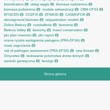
bioindicators
obieg węgla
biomasa nadziemna
1
1
1
biomasa podziemna
modele sekwestracji
CBM-CFS3
1
1
1
EFISCEN
CO2FIX
EFIMOD
CASMOFOR
1
1
1
1
aboveground biomass
sequestration models
1
1
Dolina Biebrzy
rozsiedlenie
bionomia
2
3
3
Biebrza Valley
bionomy
insect conservation
2
2
2
płci plan równości
płci raport
1
1
ocena ryzyka wystąpienia patogenu (PRA-EFSA)
1
nowe zagrożenia
1
risk of pathogen assessment (PRA-EFSA)
new threats
1
1
Omycetes
testowanie potomstwa drzew leśnych
1
1
wartość genetyczna
fenotyp
1
1
Strona główna