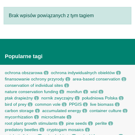
Brak wpisów powiązanych z tym tagiem
Popularne tagi
ochrona obszarowa
ochrona indywidualnych obiektów
1
1
finansowanie ochrony przyrody
area-based conservation
1
1
conservation of individual sites
1
nature conservation funding
monifun
wisl
1
1
1
ptak drapieżny
nornik zwyczajny
południowa Polska
1
1
1
bird of prey
common vole
PPGIS
live biomass
1
1
1
1
carbon storage
accumulated energy
container culture
1
1
1
mycorrhization
microclimate
1
1
root рlant growth stimulants
pine seeds
perlite
1
1
1
predatory beetles
cryptogam mosaics
1
1