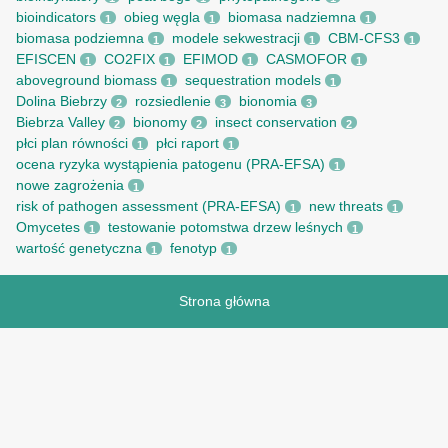
bioindicators
obieg węgla
biomasa nadziemna
1
1
1
biomasa podziemna
modele sekwestracji
CBM-CFS3
1
1
1
EFISCEN
CO2FIX
EFIMOD
CASMOFOR
1
1
1
1
aboveground biomass
sequestration models
1
1
Dolina Biebrzy
rozsiedlenie
bionomia
2
3
3
Biebrza Valley
bionomy
insect conservation
2
2
2
płci plan równości
płci raport
1
1
ocena ryzyka wystąpienia patogenu (PRA-EFSA)
1
nowe zagrożenia
1
risk of pathogen assessment (PRA-EFSA)
new threats
1
1
Omycetes
testowanie potomstwa drzew leśnych
1
1
wartość genetyczna
fenotyp
1
1
Strona główna