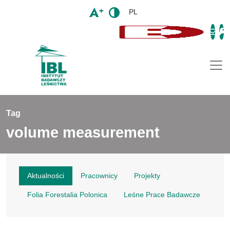
PL
Togg
Tag
volume measurement
Aktualności
Pracownicy
Projekty
Folia Forestalia Polonica
Leśne Prace Badawcze