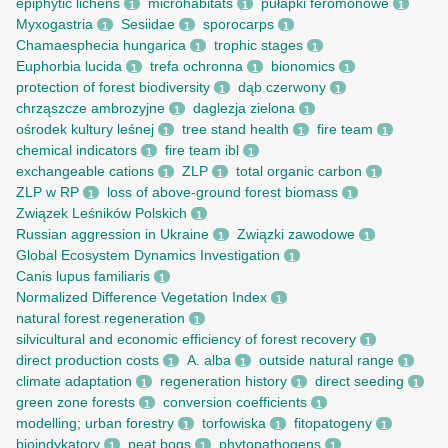
epiphytic lichens
microhabitats
pułapki feromonowe
1
1
1
Myxogastria
Sesiidae
sporocarps
1
1
1
Chamaesphecia hungarica
trophic stages
1
1
Euphorbia lucida
trefa ochronna
bionomics
1
1
1
protection of forest biodiversity
dąb czerwony
1
1
chrząszcze ambrozyjne
daglezja zielona
1
1
ośrodek kultury leśnej
tree stand health
fire team
1
1
1
chemical indicators
fire team ibl
1
1
exchangeable cations
ZLP
total organic carbon
1
1
1
ZLP w RP
loss of above-ground forest biomass
1
1
Związek Leśników Polskich
1
Russian aggression in Ukraine
Związki zawodowe
1
1
Global Ecosystem Dynamics Investigation
1
Canis lupus familiaris
1
Normalized Difference Vegetation Index
1
natural forest regeneration
1
silvicultural and economic efficiency of forest recovery
1
direct production costs
A. alba
outside natural range
1
1
1
climate adaptation
regeneration history
direct seeding
1
1
1
green zone forests
conversion coefficients
1
1
modelling; urban forestry
torfowiska
fitopatogeny
1
1
1
bioindykatory
peat bogs
phytopathogens
1
1
1