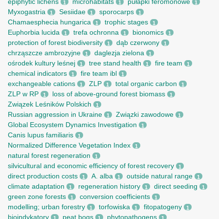
epiphytic lichens
microhabitats
pułapki feromonowe
1
1
1
Myxogastria
Sesiidae
sporocarps
1
1
1
Chamaesphecia hungarica
trophic stages
1
1
Euphorbia lucida
trefa ochronna
bionomics
1
1
1
protection of forest biodiversity
dąb czerwony
1
1
chrząszcze ambrozyjne
daglezja zielona
1
1
ośrodek kultury leśnej
tree stand health
fire team
1
1
1
chemical indicators
fire team ibl
1
1
exchangeable cations
ZLP
total organic carbon
1
1
1
ZLP w RP
loss of above-ground forest biomass
1
1
Związek Leśników Polskich
1
Russian aggression in Ukraine
Związki zawodowe
1
1
Global Ecosystem Dynamics Investigation
1
Canis lupus familiaris
1
Normalized Difference Vegetation Index
1
natural forest regeneration
1
silvicultural and economic efficiency of forest recovery
1
direct production costs
A. alba
outside natural range
1
1
1
climate adaptation
regeneration history
direct seeding
1
1
1
green zone forests
conversion coefficients
1
1
modelling; urban forestry
torfowiska
fitopatogeny
1
1
1
bioindykatory
peat bogs
phytopathogens
1
1
1