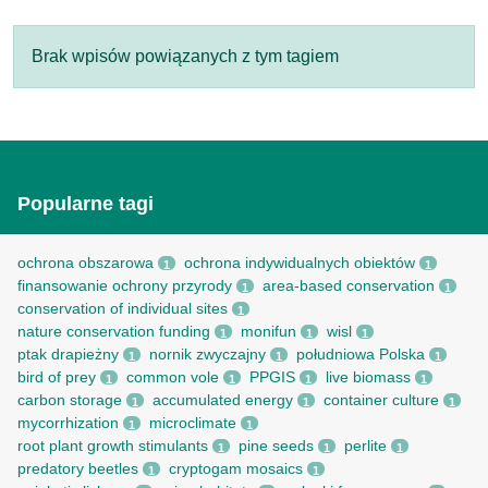
Brak wpisów powiązanych z tym tagiem
Popularne tagi
ochrona obszarowa
ochrona indywidualnych obiektów
1
1
finansowanie ochrony przyrody
area-based conservation
1
1
conservation of individual sites
1
nature conservation funding
monifun
wisl
1
1
1
ptak drapieżny
nornik zwyczajny
południowa Polska
1
1
1
bird of prey
common vole
PPGIS
live biomass
1
1
1
1
carbon storage
accumulated energy
container culture
1
1
1
mycorrhization
microclimate
1
1
root рlant growth stimulants
pine seeds
perlite
1
1
1
predatory beetles
cryptogam mosaics
1
1