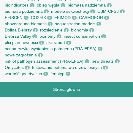
bioindicators
obieg węgla
biomasa nadziemna
1
1
1
biomasa podziemna
modele sekwestracji
CBM-CFS3
1
1
1
EFISCEN
CO2FIX
EFIMOD
CASMOFOR
1
1
1
1
aboveground biomass
sequestration models
1
1
Dolina Biebrzy
rozsiedlenie
bionomia
2
3
3
Biebrza Valley
bionomy
insect conservation
2
2
2
płci plan równości
płci raport
1
1
ocena ryzyka wystąpienia patogenu (PRA-EFSA)
1
nowe zagrożenia
1
risk of pathogen assessment (PRA-EFSA)
new threats
1
1
Omycetes
testowanie potomstwa drzew leśnych
1
1
wartość genetyczna
fenotyp
1
1
Strona główna