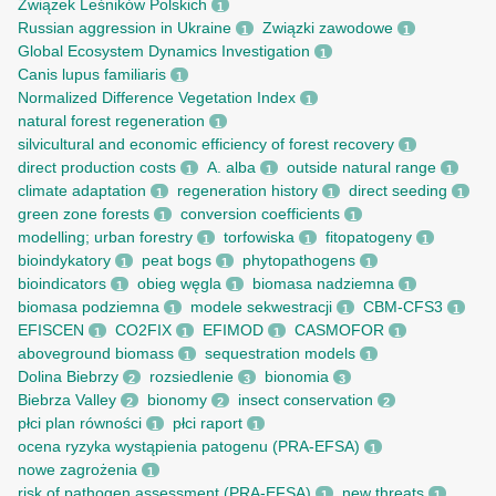
Związek Leśników Polskich
1
Russian aggression in Ukraine
Związki zawodowe
1
1
Global Ecosystem Dynamics Investigation
1
Canis lupus familiaris
1
Normalized Difference Vegetation Index
1
natural forest regeneration
1
silvicultural and economic efficiency of forest recovery
1
direct production costs
A. alba
outside natural range
1
1
1
climate adaptation
regeneration history
direct seeding
1
1
1
green zone forests
conversion coefficients
1
1
modelling; urban forestry
torfowiska
fitopatogeny
1
1
1
bioindykatory
peat bogs
phytopathogens
1
1
1
bioindicators
obieg węgla
biomasa nadziemna
1
1
1
biomasa podziemna
modele sekwestracji
CBM-CFS3
1
1
1
EFISCEN
CO2FIX
EFIMOD
CASMOFOR
1
1
1
1
aboveground biomass
sequestration models
1
1
Dolina Biebrzy
rozsiedlenie
bionomia
2
3
3
Biebrza Valley
bionomy
insect conservation
2
2
2
płci plan równości
płci raport
1
1
ocena ryzyka wystąpienia patogenu (PRA-EFSA)
1
nowe zagrożenia
1
risk of pathogen assessment (PRA-EFSA)
new threats
1
1