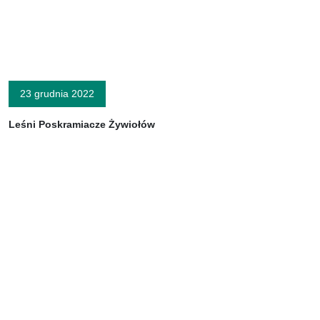
23 grudnia 2022
Leśni Poskramiacze Żywiołów