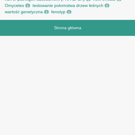
Omycetes
testowanie potomstwa drzew leśnych
1
1
wartość genetyczna
fenotyp
1
1
Strona główna