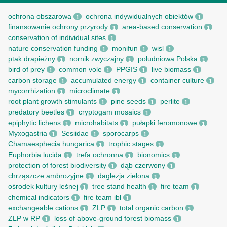
ochrona obszarowa
ochrona indywidualnych obiektów
1
1
finansowanie ochrony przyrody
area-based conservation
1
1
conservation of individual sites
1
nature conservation funding
monifun
wisl
1
1
1
ptak drapieżny
nornik zwyczajny
południowa Polska
1
1
1
bird of prey
common vole
PPGIS
live biomass
1
1
1
1
carbon storage
accumulated energy
container culture
1
1
1
mycorrhization
microclimate
1
1
root рlant growth stimulants
pine seeds
perlite
1
1
1
predatory beetles
cryptogam mosaics
1
1
epiphytic lichens
microhabitats
pułapki feromonowe
1
1
1
Myxogastria
Sesiidae
sporocarps
1
1
1
Chamaesphecia hungarica
trophic stages
1
1
Euphorbia lucida
trefa ochronna
bionomics
1
1
1
protection of forest biodiversity
dąb czerwony
1
1
chrząszcze ambrozyjne
daglezja zielona
1
1
ośrodek kultury leśnej
tree stand health
fire team
1
1
1
chemical indicators
fire team ibl
1
1
exchangeable cations
ZLP
total organic carbon
1
1
1
ZLP w RP
loss of above-ground forest biomass
1
1