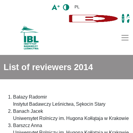
PL
Togg
List of reviewers 2014
Bałazy Radomir
Instytut Badawczy Leśnictwa, Sękocin Stary
Banach Jacek
Uniwersytet Rolniczy im. Hugona Kołłątaja w Krakowie
Barszcz Anna
Uniwersytet Rolniczy im. Hugona Kołłątaja w Krakowie