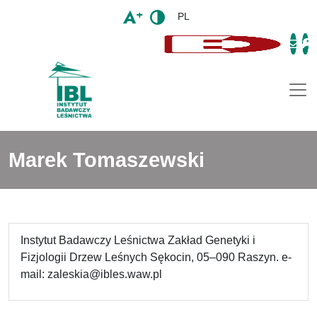
PL
Togg
Marek Tomaszewski
Instytut Badawczy Leśnictwa Zakład Genetyki i
Fizjologii Drzew Leśnych Sękocin, 05–090 Raszyn. e-
mail: zaleskia@ibles.waw.pl