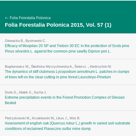
Folia Forestalia Polonica
Folia Forestalia Polonica 2015, Vol. 57 (1)
Głowacka B.
,
Bystrowski C.
Efficacy of Mospilan 20 SP and Trebon 30 EC in the protection of Scots pine
Pinus silvestris L. against the common pine sawfly Diprion pini L.
Bogdanowicz M.
,
Śliwińska-Wyrzychowska A.
,
Świercz .
,
Kiedrzyński M.
The dynamics of stiff clubmoss Lycopodium annotinum L. patches in clumps
of trees left on the clear-cutting in pine forest Leucobryo-Pinetum
Durło G.
,
Małek S.
,
Socha J.
Extreme precipitation events in the Forest Promotion Complex of Silesian
Beskid
Pietrzykowski M.
,
Krzaklewski W.
,
Likus J.
,
Woś B.
Assessment of english oak (Quercus robur L.) growth in varied soil-substrate
conditions of reclaimed Piaseczno sulfur mine dump