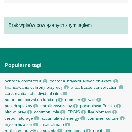
Brak wpisów powiązanych z tym tagiem
Popularne tagi
ochrona obszarowa
ochrona indywidualnych obiektów
1
1
finansowanie ochrony przyrody
area-based conservation
1
1
conservation of individual sites
1
nature conservation funding
monifun
wisl
1
1
1
ptak drapieżny
nornik zwyczajny
południowa Polska
1
1
1
bird of prey
common vole
PPGIS
live biomass
1
1
1
1
carbon storage
accumulated energy
container culture
1
1
1
mycorrhization
microclimate
1
1
root рlant growth stimulants
pine seeds
perlite
1
1
1