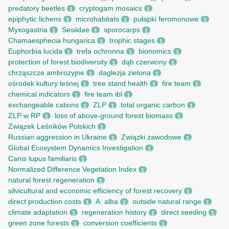
predatory beetles
cryptogam mosaics
1
1
epiphytic lichens
microhabitats
pułapki feromonowe
1
1
1
Myxogastria
Sesiidae
sporocarps
1
1
1
Chamaesphecia hungarica
trophic stages
1
1
Euphorbia lucida
trefa ochronna
bionomics
1
1
1
protection of forest biodiversity
dąb czerwony
1
1
chrząszcze ambrozyjne
daglezja zielona
1
1
ośrodek kultury leśnej
tree stand health
fire team
1
1
1
chemical indicators
fire team ibl
1
1
exchangeable cations
ZLP
total organic carbon
1
1
1
ZLP w RP
loss of above-ground forest biomass
1
1
Związek Leśników Polskich
1
Russian aggression in Ukraine
Związki zawodowe
1
1
Global Ecosystem Dynamics Investigation
1
Canis lupus familiaris
1
Normalized Difference Vegetation Index
1
natural forest regeneration
1
silvicultural and economic efficiency of forest recovery
1
direct production costs
A. alba
outside natural range
1
1
1
climate adaptation
regeneration history
direct seeding
1
1
1
green zone forests
conversion coefficients
1
1