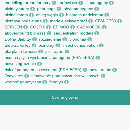
modelling; urban forestry
torfowiska
fitopatogeny
1
1
1
bioindykatory
peat bogs
phytopathogens
1
1
1
bioindicators
obieg węgla
biomasa nadziemna
1
1
1
biomasa podziemna
modele sekwestracji
CBM-CFS3
1
1
1
EFISCEN
CO2FIX
EFIMOD
CASMOFOR
1
1
1
1
aboveground biomass
sequestration models
1
1
Dolina Biebrzy
rozsiedlenie
bionomia
2
3
3
Biebrza Valley
bionomy
insect conservation
2
2
2
płci plan równości
płci raport
1
1
ocena ryzyka wystąpienia patogenu (PRA-EFSA)
1
nowe zagrożenia
1
risk of pathogen assessment (PRA-EFSA)
new threats
1
1
Omycetes
testowanie potomstwa drzew leśnych
1
1
wartość genetyczna
fenotyp
1
1
Strona główna