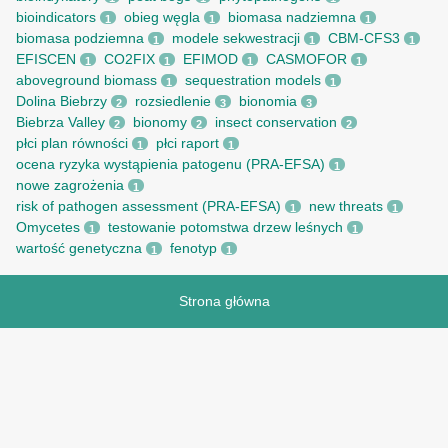
bioindicators
obieg węgla
biomasa nadziemna
1
1
1
biomasa podziemna
modele sekwestracji
CBM-CFS3
1
1
1
EFISCEN
CO2FIX
EFIMOD
CASMOFOR
1
1
1
1
aboveground biomass
sequestration models
1
1
Dolina Biebrzy
rozsiedlenie
bionomia
2
3
3
Biebrza Valley
bionomy
insect conservation
2
2
2
płci plan równości
płci raport
1
1
ocena ryzyka wystąpienia patogenu (PRA-EFSA)
1
nowe zagrożenia
1
risk of pathogen assessment (PRA-EFSA)
new threats
1
1
Omycetes
testowanie potomstwa drzew leśnych
1
1
wartość genetyczna
fenotyp
1
1
Strona główna