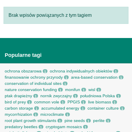
Brak wpisów powiązanych z tym tagiem
Popularne tagi
ochrona obszarowa
ochrona indywidualnych obiektów
1
1
finansowanie ochrony przyrody
area-based conservation
1
1
conservation of individual sites
1
nature conservation funding
monifun
wisl
1
1
1
ptak drapieżny
nornik zwyczajny
południowa Polska
1
1
1
bird of prey
common vole
PPGIS
live biomass
1
1
1
1
carbon storage
accumulated energy
container culture
1
1
1
mycorrhization
microclimate
1
1
root рlant growth stimulants
pine seeds
perlite
1
1
1
predatory beetles
cryptogam mosaics
1
1