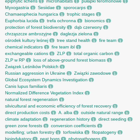
epiphytic lichens
microhabitats
pułapki feromonowe
1
1
1
Myxogastria
Sesiidae
sporocarps
1
1
1
Chamaesphecia hungarica
trophic stages
1
1
Euphorbia lucida
trefa ochronna
bionomics
1
1
1
protection of forest biodiversity
dąb czerwony
1
1
chrząszcze ambrozyjne
daglezja zielona
1
1
ośrodek kultury leśnej
tree stand health
fire team
1
1
1
chemical indicators
fire team ibl
1
1
exchangeable cations
ZLP
total organic carbon
1
1
1
ZLP w RP
loss of above-ground forest biomass
1
1
Związek Leśników Polskich
1
Russian aggression in Ukraine
Związki zawodowe
1
1
Global Ecosystem Dynamics Investigation
1
Canis lupus familiaris
1
Normalized Difference Vegetation Index
1
natural forest regeneration
1
silvicultural and economic efficiency of forest recovery
1
direct production costs
A. alba
outside natural range
1
1
1
climate adaptation
regeneration history
direct seeding
1
1
1
green zone forests
conversion coefficients
1
1
modelling; urban forestry
torfowiska
fitopatogeny
1
1
1
bioindykatory
peat bogs
phytopathogens
1
1
1