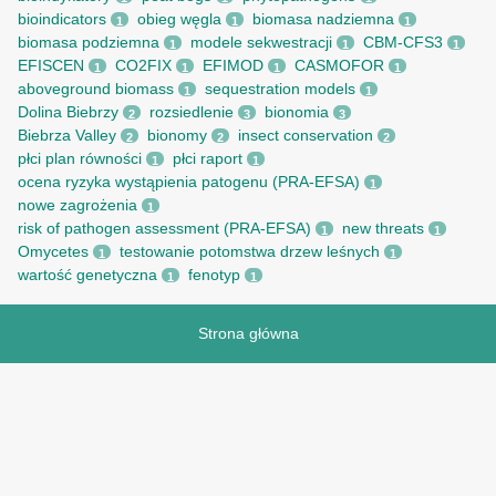
bioindicators
obieg węgla
biomasa nadziemna
1
1
1
biomasa podziemna
modele sekwestracji
CBM-CFS3
1
1
1
EFISCEN
CO2FIX
EFIMOD
CASMOFOR
1
1
1
1
aboveground biomass
sequestration models
1
1
Dolina Biebrzy
rozsiedlenie
bionomia
2
3
3
Biebrza Valley
bionomy
insect conservation
2
2
2
płci plan równości
płci raport
1
1
ocena ryzyka wystąpienia patogenu (PRA-EFSA)
1
nowe zagrożenia
1
risk of pathogen assessment (PRA-EFSA)
new threats
1
1
Omycetes
testowanie potomstwa drzew leśnych
1
1
wartość genetyczna
fenotyp
1
1
Strona główna