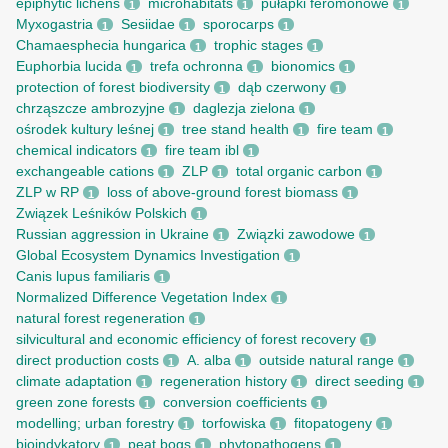
epiphytic lichens
microhabitats
pułapki feromonowe
1
1
1
Myxogastria
Sesiidae
sporocarps
1
1
1
Chamaesphecia hungarica
trophic stages
1
1
Euphorbia lucida
trefa ochronna
bionomics
1
1
1
protection of forest biodiversity
dąb czerwony
1
1
chrząszcze ambrozyjne
daglezja zielona
1
1
ośrodek kultury leśnej
tree stand health
fire team
1
1
1
chemical indicators
fire team ibl
1
1
exchangeable cations
ZLP
total organic carbon
1
1
1
ZLP w RP
loss of above-ground forest biomass
1
1
Związek Leśników Polskich
1
Russian aggression in Ukraine
Związki zawodowe
1
1
Global Ecosystem Dynamics Investigation
1
Canis lupus familiaris
1
Normalized Difference Vegetation Index
1
natural forest regeneration
1
silvicultural and economic efficiency of forest recovery
1
direct production costs
A. alba
outside natural range
1
1
1
climate adaptation
regeneration history
direct seeding
1
1
1
green zone forests
conversion coefficients
1
1
modelling; urban forestry
torfowiska
fitopatogeny
1
1
1
bioindykatory
peat bogs
phytopathogens
1
1
1