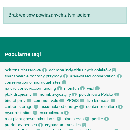
Brak wpisów powiązanych z tym tagiem
Popularne tagi
ochrona obszarowa
ochrona indywidualnych obiektów
1
1
finansowanie ochrony przyrody
area-based conservation
1
1
conservation of individual sites
1
nature conservation funding
monifun
wisl
1
1
1
ptak drapieżny
nornik zwyczajny
południowa Polska
1
1
1
bird of prey
common vole
PPGIS
live biomass
1
1
1
1
carbon storage
accumulated energy
container culture
1
1
1
mycorrhization
microclimate
1
1
root рlant growth stimulants
pine seeds
perlite
1
1
1
predatory beetles
cryptogam mosaics
1
1