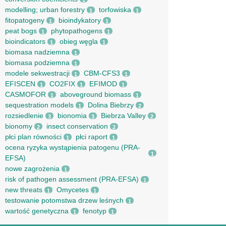
1
modelling; urban forestry
torfowiska
1
1
fitopatogeny
bioindykatory
1
1
peat bogs
phytopathogens
1
1
bioindicators
obieg węgla
1
1
biomasa nadziemna
1
biomasa podziemna
1
modele sekwestracji
CBM-CFS3
1
1
EFISCEN
CO2FIX
EFIMOD
1
1
1
CASMOFOR
aboveground biomass
1
1
sequestration models
Dolina Biebrzy
1
2
rozsiedlenie
bionomia
Biebrza Valley
3
3
2
bionomy
insect conservation
2
2
płci plan równości
płci raport
1
1
ocena ryzyka wystąpienia patogenu (PRA-
1
EFSA)
nowe zagrożenia
1
risk of pathogen assessment (PRA-EFSA)
1
new threats
Omycetes
1
1
testowanie potomstwa drzew leśnych
1
wartość genetyczna
fenotyp
1
1