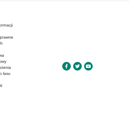
formacji
 prawne
ch
wa
powy
ożenia
o lasu
AI