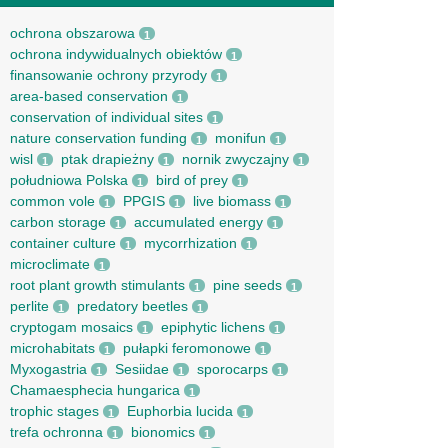
ochrona obszarowa
1
ochrona indywidualnych obiektów
1
finansowanie ochrony przyrody
1
area-based conservation
1
conservation of individual sites
1
nature conservation funding
monifun
1
1
wisl
ptak drapieżny
nornik zwyczajny
1
1
1
południowa Polska
bird of prey
1
1
common vole
PPGIS
live biomass
1
1
1
carbon storage
accumulated energy
1
1
container culture
mycorrhization
1
1
microclimate
1
root рlant growth stimulants
pine seeds
1
1
perlite
predatory beetles
1
1
cryptogam mosaics
epiphytic lichens
1
1
microhabitats
pułapki feromonowe
1
1
Myxogastria
Sesiidae
sporocarps
1
1
1
Chamaesphecia hungarica
1
trophic stages
Euphorbia lucida
1
1
trefa ochronna
bionomics
1
1