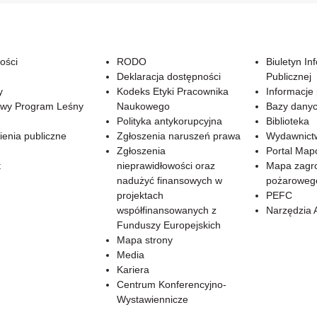
ości
RODO
Biuletyn In
Deklaracja dostępności
Publicznej
y
Kodeks Etyki Pracownika
Informacje
wy Program Leśny
Naukowego
Bazy dany
Polityka antykorupcyjna
Biblioteka
enia publiczne
Zgłoszenia naruszeń prawa
Wydawnict
Zgłoszenia
Portal Ma
t
nieprawidłowości oraz
Mapa zagr
nadużyć finansowych w
pożaroweg
projektach
PEFC
współfinansowanych z
Narzędzia 
Funduszy Europejskich
Mapa strony
Media
Kariera
Centrum Konferencyjno-
Wystawiennicze