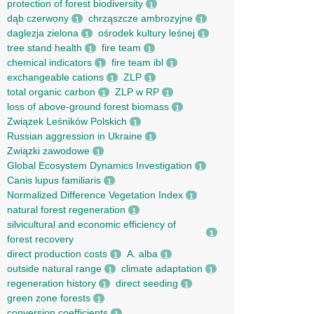
protection of forest biodiversity
1
dąb czerwony
chrząszcze ambrozyjne
1
1
daglezja zielona
ośrodek kultury leśnej
1
1
tree stand health
fire team
1
1
chemical indicators
fire team ibl
1
1
exchangeable cations
ZLP
1
1
total organic carbon
ZLP w RP
1
1
loss of above-ground forest biomass
1
Związek Leśników Polskich
1
Russian aggression in Ukraine
1
Związki zawodowe
1
Global Ecosystem Dynamics Investigation
1
Canis lupus familiaris
1
Normalized Difference Vegetation Index
1
natural forest regeneration
1
silvicultural and economic efficiency of
1
forest recovery
direct production costs
A. alba
1
1
outside natural range
climate adaptation
1
1
regeneration history
direct seeding
1
1
green zone forests
1
conversion coefficients