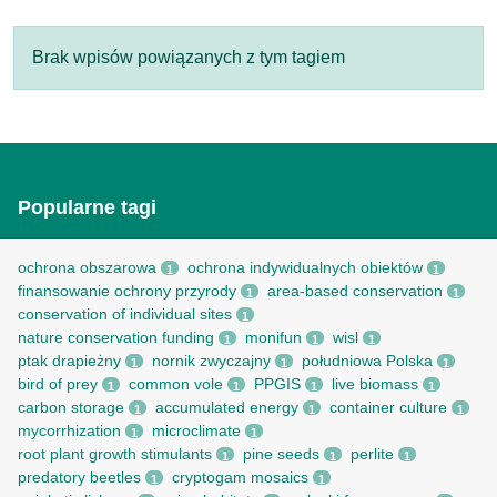
Brak wpisów powiązanych z tym tagiem
Popularne tagi
ochrona obszarowa
ochrona indywidualnych obiektów
1
1
finansowanie ochrony przyrody
area-based conservation
1
1
conservation of individual sites
1
nature conservation funding
monifun
wisl
1
1
1
ptak drapieżny
nornik zwyczajny
południowa Polska
1
1
1
bird of prey
common vole
PPGIS
live biomass
1
1
1
1
carbon storage
accumulated energy
container culture
1
1
1
mycorrhization
microclimate
1
1
root рlant growth stimulants
pine seeds
perlite
1
1
1
predatory beetles
cryptogam mosaics
1
1