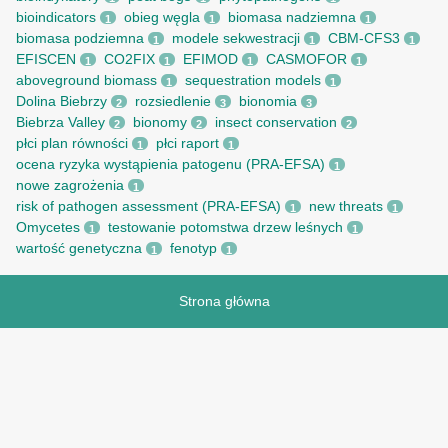
bioindicators
obieg węgla
biomasa nadziemna
1
1
1
biomasa podziemna
modele sekwestracji
CBM-CFS3
1
1
1
EFISCEN
CO2FIX
EFIMOD
CASMOFOR
1
1
1
1
aboveground biomass
sequestration models
1
1
Dolina Biebrzy
rozsiedlenie
bionomia
2
3
3
Biebrza Valley
bionomy
insect conservation
2
2
2
płci plan równości
płci raport
1
1
ocena ryzyka wystąpienia patogenu (PRA-EFSA)
1
nowe zagrożenia
1
risk of pathogen assessment (PRA-EFSA)
new threats
1
1
Omycetes
testowanie potomstwa drzew leśnych
1
1
wartość genetyczna
fenotyp
1
1
Strona główna