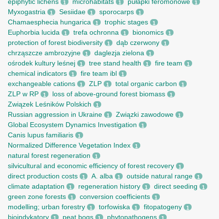
epiphytic lichens
microhabitats
pułapki feromonowe
1
1
1
Myxogastria
Sesiidae
sporocarps
1
1
1
Chamaesphecia hungarica
trophic stages
1
1
Euphorbia lucida
trefa ochronna
bionomics
1
1
1
protection of forest biodiversity
dąb czerwony
1
1
chrząszcze ambrozyjne
daglezja zielona
1
1
ośrodek kultury leśnej
tree stand health
fire team
1
1
1
chemical indicators
fire team ibl
1
1
exchangeable cations
ZLP
total organic carbon
1
1
1
ZLP w RP
loss of above-ground forest biomass
1
1
Związek Leśników Polskich
1
Russian aggression in Ukraine
Związki zawodowe
1
1
Global Ecosystem Dynamics Investigation
1
Canis lupus familiaris
1
Normalized Difference Vegetation Index
1
natural forest regeneration
1
silvicultural and economic efficiency of forest recovery
1
direct production costs
A. alba
outside natural range
1
1
1
climate adaptation
regeneration history
direct seeding
1
1
1
green zone forests
conversion coefficients
1
1
modelling; urban forestry
torfowiska
fitopatogeny
1
1
1
bioindykatory
peat bogs
phytopathogens
1
1
1