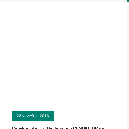
28 września 2016
Projekty Life+ ForBioSensing i REMBIOFOR na