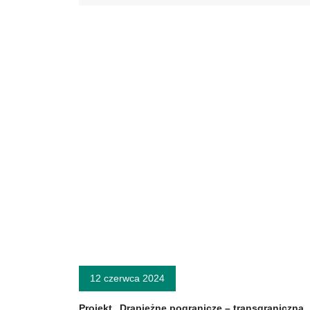
12 czerwca 2024
Projekt „Drapieżne pogranicze – transgraniczna