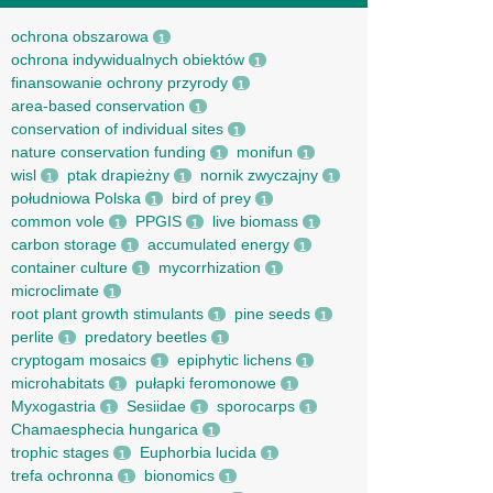
ochrona obszarowa
1
ochrona indywidualnych obiektów
1
finansowanie ochrony przyrody
1
area-based conservation
1
conservation of individual sites
1
nature conservation funding
monifun
1
1
wisl
ptak drapieżny
nornik zwyczajny
1
1
1
południowa Polska
bird of prey
1
1
common vole
PPGIS
live biomass
1
1
1
carbon storage
accumulated energy
1
1
container culture
mycorrhization
1
1
microclimate
1
root рlant growth stimulants
pine seeds
1
1
perlite
predatory beetles
1
1
cryptogam mosaics
epiphytic lichens
1
1
microhabitats
pułapki feromonowe
1
1
Myxogastria
Sesiidae
sporocarps
1
1
1
Chamaesphecia hungarica
1
trophic stages
Euphorbia lucida
1
1
trefa ochronna
bionomics
1
1