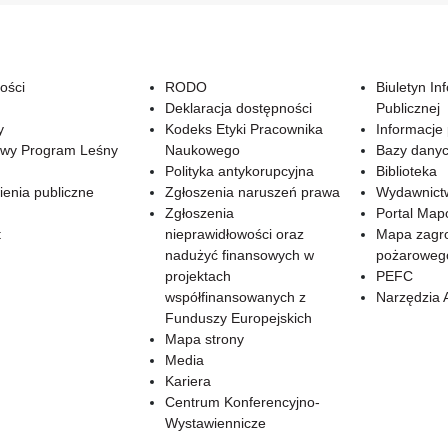
ości
RODO
Biuletyn In
Deklaracja dostępności
Publicznej
y
Kodeks Etyki Pracownika
Informacje
wy Program Leśny
Naukowego
Bazy dany
Polityka antykorupcyjna
Biblioteka
enia publiczne
Zgłoszenia naruszeń prawa
Wydawnict
Zgłoszenia
Portal Ma
t
nieprawidłowości oraz
Mapa zagr
nadużyć finansowych w
pożaroweg
projektach
PEFC
współfinansowanych z
Narzędzia 
Funduszy Europejskich
Mapa strony
Media
Kariera
Centrum Konferencyjno-
Wystawiennicze