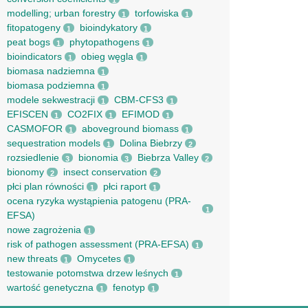
1
modelling; urban forestry
torfowiska
1
1
fitopatogeny
bioindykatory
1
1
peat bogs
phytopathogens
1
1
bioindicators
obieg węgla
1
1
biomasa nadziemna
1
biomasa podziemna
1
modele sekwestracji
CBM-CFS3
1
1
EFISCEN
CO2FIX
EFIMOD
1
1
1
CASMOFOR
aboveground biomass
1
1
sequestration models
Dolina Biebrzy
1
2
rozsiedlenie
bionomia
Biebrza Valley
3
3
2
bionomy
insect conservation
2
2
płci plan równości
płci raport
1
1
ocena ryzyka wystąpienia patogenu (PRA-
1
EFSA)
nowe zagrożenia
1
risk of pathogen assessment (PRA-EFSA)
1
new threats
Omycetes
1
1
testowanie potomstwa drzew leśnych
1
wartość genetyczna
fenotyp
1
1