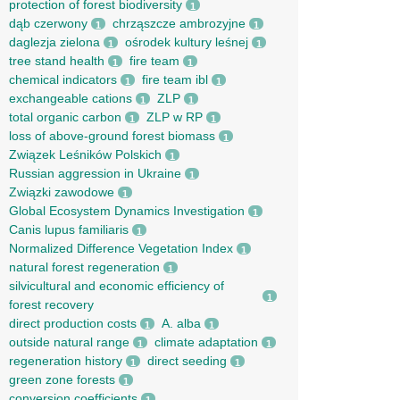
protection of forest biodiversity
1
dąb czerwony
chrząszcze ambrozyjne
1
1
daglezja zielona
ośrodek kultury leśnej
1
1
tree stand health
fire team
1
1
chemical indicators
fire team ibl
1
1
exchangeable cations
ZLP
1
1
total organic carbon
ZLP w RP
1
1
loss of above-ground forest biomass
1
Związek Leśników Polskich
1
Russian aggression in Ukraine
1
Związki zawodowe
1
Global Ecosystem Dynamics Investigation
1
Canis lupus familiaris
1
Normalized Difference Vegetation Index
1
natural forest regeneration
1
silvicultural and economic efficiency of
1
forest recovery
direct production costs
A. alba
1
1
outside natural range
climate adaptation
1
1
regeneration history
direct seeding
1
1
green zone forests
1
conversion coefficients