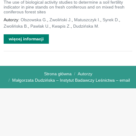
The use of biological activity studies to determine a soil fertility
indicator in pine stands on fresh coniferous and on mixed fresh
coniferous forest sites
Autorzy:
Olszowska G.
,
Zwoliński J.
,
Matuszczyk I.
,
Syrek D.
,
Zwolińska B.
,
Pawlak U.
,
Kwapis Z.
,
Dudzińska M.
więcej informacji
Strona główna
Autorzy
Małgorzata Dudzińska – Instytut Badawczy Leśnictwa – email