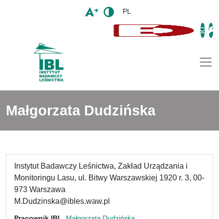
PL
Togg
Małgorzata Dudzińska
Instytut Badawczy Leśnictwa, Zakład Urządzania i
Monitoringu Lasu, ul. Bitwy Warszawskiej 1920 r. 3, 00-
973 Warszawa
M.Dudzinska@ibles.waw.pl
Pracownik IBL
Małgorzata Dudzińska